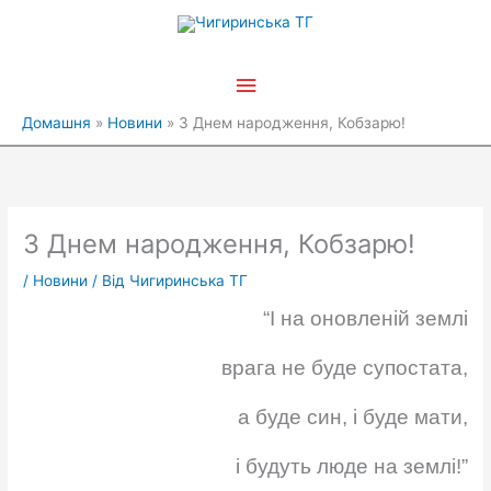
Перейти
Головне
до
вмісту
меню
Домашня
Новини
З Днем народження, Кобзарю!
З Днем народження, Кобзарю!
/
Новини
/ Від
Чигиринська ТГ
“І на оновленій землі
врага не буде супостата,
а буде син, і буде мати,
і будуть люде на землі!”