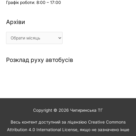
Графік роботи: 8:00 – 17:00
Архіви
Архіви
Розклад руху автобусів
Copyright © 2026
Чигиринська ТГ
Весь контент доступний за ліцензією Creative Commons
Attribution 4.0 International License, якщо не зазначено інше