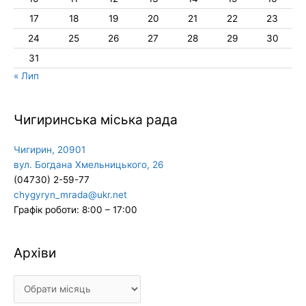
17
18
19
20
21
22
23
24
25
26
27
28
29
30
31
« Лип
Чигиринська міська рада
Чигирин, 20901
вул. Богдана Хмельницького, 26
(04730) 2-59-77
chygyryn_mrada@ukr.net
Графік роботи: 8:00 – 17:00
Архіви
Архіви