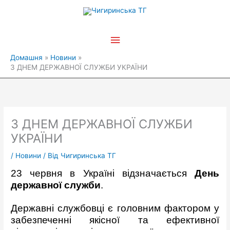
Перейти
Головне
до
вмісту
меню
Домашня
Новини
З ДНЕМ ДЕРЖАВНОЇ СЛУЖБИ УКРАЇНИ
З ДНЕМ ДЕРЖАВНОЇ СЛУЖБИ
УКРАЇНИ
/
Новини
/ Від
Чигиринська ТГ
23 червня в Україні відзначається
День
державної служби
.
Державні службовці є головним фактором у
забезпеченні якісної та ефективної