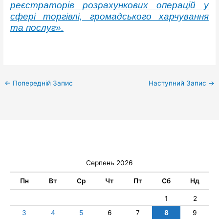
реєстраторів розрахункових операцій у
сфері торгівлі, громадського харчування
та послуг».
←
Попередній Запис
Наступний Запис
→
Серпень 2026
Пн
Вт
Ср
Чт
Пт
Сб
Нд
1
2
3
4
5
6
7
8
9