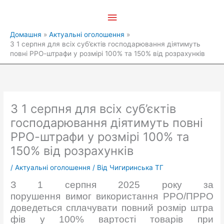
Перейти
Головне
до
вмісту
меню
Домашня
Актуальні оголошення
З 1 серпня для всіх суб’єктів господарювання діятимуть
повні РРО-штрафи у розмірі 100% та 150% від розрахунків
З 1 серпня для всіх суб’єктів
господарювання діятимуть повні
РРО-штрафи у розмірі 100% та
150% від розрахунків
/
Актуальні оголошення
/ Від
Чигиринська ТГ
З 1 серпня 2025 року за
порушення вимог використання РРО/ПРРО
доведеться сплачувати повний розмір штра
фів у 100% вартості товарів при