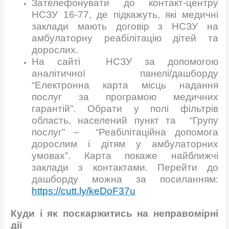
Зателефонувати до контакт-центру
НСЗУ 16-77, де підкажуть, які медичні
заклади мають договір з НСЗУ на
амбулаторну реабілітацію дітей та
дорослих.
На сайті НСЗУ за допомогою
аналітичної панелі/дашборду
“Електронна карта місць надання
послуг за програмою медичних
гарантій”. Обрати у полі фільтрів
область, населений пункт та “Групу
послуг” – “Реабілітаційна допомога
дорослим і дітям у амбулаторних
умовах”. Карта покаже найближчі
заклади з контактами. Перейти до
дашборду можна за посиланням:
https://cutt.ly/keDoF37u
Куди і як поскаржитись на неправомірні
дії