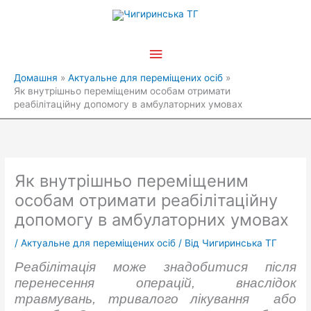
Перейти
Головне
до
вмісту
меню
Домашня
Актуальне для переміщених осіб
Як внутрішньо переміщеним особам отримати
реабілітаційну допомогу в амбулаторних умовах
Як внутрішньо переміщеним
особам отримати реабілітаційну
допомогу в амбулаторних умовах
/
Актуальне для переміщених осіб
/ Від
Чигиринська ТГ
Реабілітація може знадобитися після
перенесення операцій, внаслідок
травмувань, тривалого лікування або