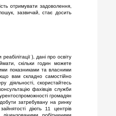
ість отримувати задоволення,
пошук, зазвичай, стає досить
еабілітації ), дані про освіту
ймати, скільки годин можете
ними показниками та власними
Якщо вам складно самостійно
ру діяльності, скористайтесь
консультацію фахівців служби
нкурентоспроможності громадян
здобути затребувану на ринку
зайнятості діють 11 центрів
5 ліцензованими робітничими