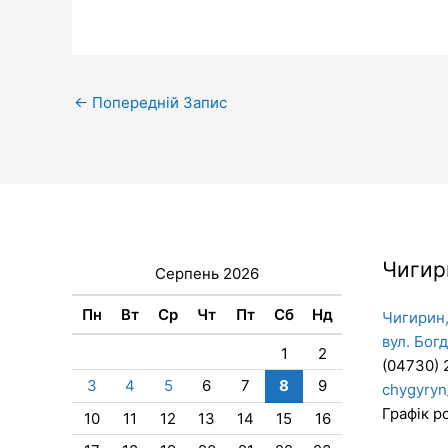
←
Попередній Запис
Чигир
Серпень 2026
Пн
Вт
Ср
Чт
Пт
Сб
Нд
Чигирин,
вул. Бог
1
2
(04730) 
3
4
5
6
7
8
9
chygyryn
Графік ро
10
11
12
13
14
15
16