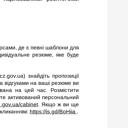
рсами, де є певні шаблони для
дивідуальне резюме, яке буде
z.gov.ua) знайдіть пропозиції
а відгуками на ваші резюме ви
увана на цей час.
Розмістити
єте активований персональний
z.gov.ua/cabinet
. Якщо ж ви ще
покликанням:
https://is.gd/BoHiia
.