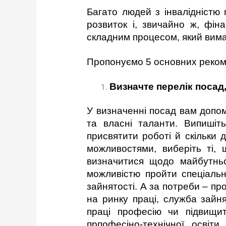
Багато людей з інвалідністю
розвиток і, звичайно ж, фін
складним процесом, який вимаг
Пропонуємо 5 основних реком
Визначте перелік посад,
У визначенні посад вам допомо
та власні таланти. Випишіт
присвятити роботі й скільки
можливостями, виберіть ті,
визначитися щодо майбутньої
можливістю пройти спеціальн
зайнятості. А за потреби – п
на ринку праці, служба зайн
праці професію чи підвищит
прпофесіно-технічної освіт