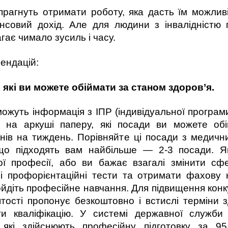
 прагнуть отримати роботу, яка дасть їм можлив
ансовий дохід. Але для людини з інвалідністю 
ає чимало зусиль і часу.
ендацій:
 які ви можете обіймати за станом здоров’я.
жуть інформація з ІПР (індивідуальної програми р
ь на аркуші паперу, які посади ви можете обі
 днів на тиждень. Порівняйте ці посади з медич
 що підходять вам найбільше — 2-3 посади. 
 професії, або ви бажає взагалі змінити сфе
і профорієнтаційні тести та отримати фахову 
ройдіть професійне навчання. Для підвищення ко
ятості пропонує безкоштовно і встислі терміни 
и кваліфікацію. У системі державної служби 
и, які здійснюють професійну підготовку за 9