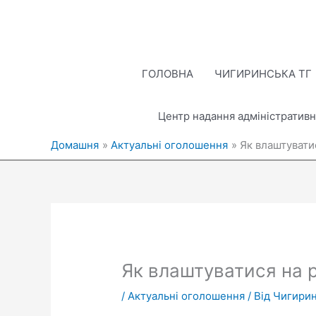
Перейти
до
вмісту
ГОЛОВНА
ЧИГИРИНСЬКА ТГ
Центр надання адміністративн
Домашня
Актуальні оголошення
Як влаштуватис
Як влаштуватися на р
/
Актуальні оголошення
/ Від
Чигирин