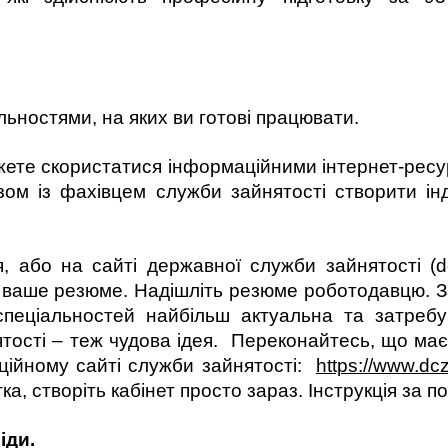
льностями, на яких ви готові працювати.
ете скористатися інформаційними інтернет-ресу
ом із фахівцем служби зайнятості створити ін
 або на сайті державної служби зайнятості (dc
є ваше резюме. Надішліть резюме роботодавцю. З
 спеціальностей найбільш актуальна та затреб
ятості – теж чудова ідея. Переконайтесь, що ма
іційному сайті служби зайнятості:
https://www.dc
ка, створіть кабінет просто зараз. Інструкція за 
іди.