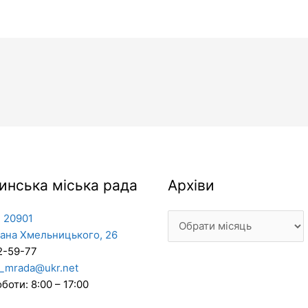
Архіви
инська міська рада
Архіви
 20901
дана Хмельницького, 26
2-59-77
_mrada@ukr.net
боти: 8:00 – 17:00