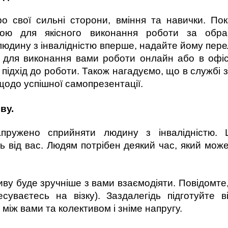
про свої сильні сторони, вміння та навички. П
дою для якісного виконання роботи за обран
дину з інвалідністю вперше, надайте йому пере
 для виконання вами роботи онлайн або в офісі
 підхід до роботи. Також нагадуємо, що в службі 
щодо успішної самопрезентації.
ву.
пружено сприйняти людину з інвалідністю. 
 від вас. Людям потрібен деякий час, який мож
иву буде зручніше з вами взаємодіяти. Повідомте
суваєтесь на візку). Заздалегідь підготуйте в
між вами та колективом і зніме напругу.