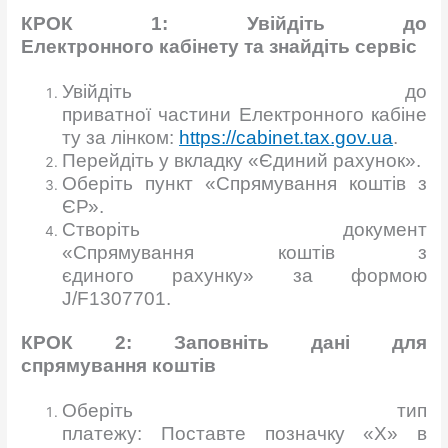
КРОК 1:
Увійдіть
до
Електронного
кабінету
та
знайдіть
сервіс
Увійдіть до
приватної частини Електронного кабіне
ту за лінком:
https://cabinet.tax.gov.ua
.
Перейдіть у вкладку «Єдиний рахунок».
Оберіть пункт «Спрямування коштів з
ЄР».
Створіть документ
«Спрямування коштів з
єдиного рахунку» за формою
J/F1307701.
КРОК 2:
Заповніть
дані
для
спрямування
коштів
Оберіть тип
платежу: Поставте позначку «Х» в