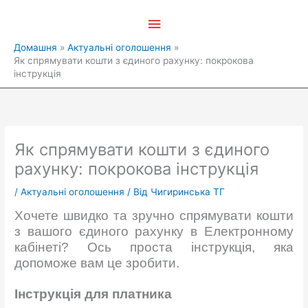
Перейти
Головне
до
вмісту
меню
Домашня
Актуальні оголошення
Як спрямувати кошти з єдиного рахунку: покрокова
інструкція
Як спрямувати кошти з єдиного
рахунку: покрокова інструкція
/
Актуальні оголошення
/ Від
Чигиринська ТГ
Хочете швидко та зручно спрямувати кошти
з вашого єдиного рахунку в Електронному
кабінеті? Ось проста інструкція, яка
допоможе вам це зробити.
Інструкція для платника