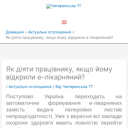
Перейти
Головне
до
вмісту
меню
Домашня
Актуальні оголошення
Як діяти працівнику, якщо йому відкрили е-лікарняний?
Як діяти працівнику, якщо йому
відкрили е-лікарняний?
/
Актуальні оголошення
/ Від
Чигиринська ТГ
Поступово Україна переходить на
автоматичне формування е-лікарняних
замість видачі паперових листків
непрацездатності. Уже з вересня всі заклади
охорони здоров’я мають повністю перейти