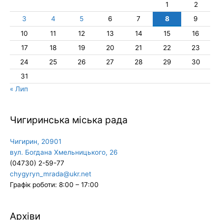
1
2
3
4
5
6
7
8
9
10
11
12
13
14
15
16
17
18
19
20
21
22
23
24
25
26
27
28
29
30
31
« Лип
Чигиринська міська рада
Чигирин, 20901
вул. Богдана Хмельницького, 26
(04730) 2-59-77
chygyryn_mrada@ukr.net
Графік роботи: 8:00 – 17:00
Архіви
Архіви