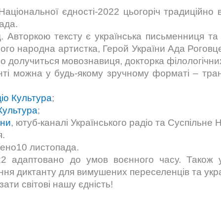
Національної єдності-2022 цьогоріч традиційно в
ада.
д. Авторкою тексту є українська письменниця та
його народна артистка, Герой України Ада Роговц
о долучиться мовознавиця, докторка філологічни
нті можна у будь-якому зручному форматі – транс
іо Культура
;
Культура
;
ини
, ютуб-каналі Українського радіо та Суспільне 
я.
нено10 листопада.
2 адаптовано до умов воєнного часу. Також у
ння диктанту для вимушених переселенців та украї
ати світові нашу єдність!