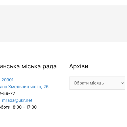
Архіви
инська міська рада
Архіви
 20901
дана Хмельницького, 26
2-59-77
_mrada@ukr.net
боти: 8:00 – 17:00