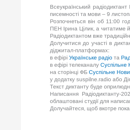
Всеукраїнський радіодиктант 
писемності та мови – 9 листоп
Розпочнеться він об 11:00 го
ПЕН Ірина Цілик, а читатиме 
Радіодиктантом вже традиційн
Долучитися до участі в дикта
діджитал-платформах:
в ефірі
Українське радіо
та
Рад
в ефірі телеканалу
Суспільне 
на сторінці ФБ
Суспільне Нов
у додатку suspilne.radio або Ді
Текст диктанту буде оприлюд
Написання Радіодиктанту-202
облаштовані студії для написа
Долучайтеся, щоб вкотре показ