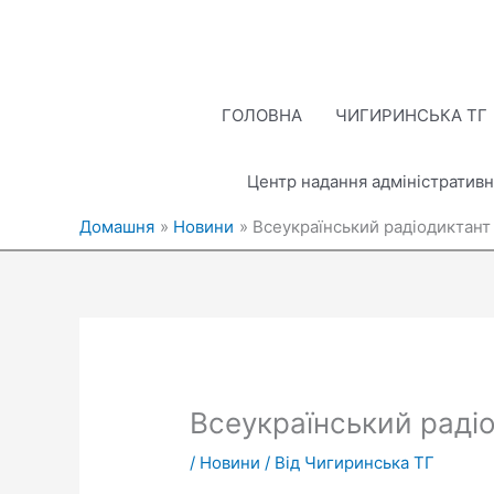
Перейти
до
вмісту
ГОЛОВНА
ЧИГИРИНСЬКА ТГ
Центр надання адміністративн
Домашня
Новини
Всеукраїнський радіодиктант
Всеукраїнський раді
/
Новини
/ Від
Чигиринська ТГ