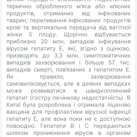
термічно обробленого м’яса або м’ясних
продуктів, отриманих від інфікованих
тварин; переливання інфікованих продуктів
крові та вертикальна передача від вагітної
жінки її плоду. Щорічно відбувається
приблизно 20 млн. випадків інфікування
вірусом гепатиту Е, які, згідно з оцінкою,
призводять до 3,3 млн. симптоматичних
випадків захворювання і більше 57 тис.
випадків смерті, пов’язаних з гепатитом Е.
Як правило, захворювання
самовиліковується, але в деяких випадках
може розвиватися в швидкоплинний
гепатит (гостру печінкову недостатність). В
Китаї була розроблена і отримала ліцензію
вакцина для профілактики вірусної інфекції
гепатиту Е, але вона поки не є доступною
повсюдно. Гепатити В і С передаються
шляхом проникнення вірусів в організм