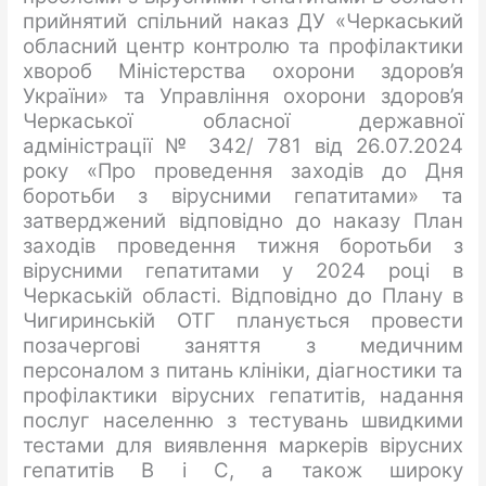
прийнятий спільний наказ ДУ «Черкаський
обласний центр контролю та профілактики
хвороб Міністерства охорони здоров’я
України» та Управління охорони здоров’я
Черкаської обласної державної
адміністрації № 342/ 781 від 26.07.2024
року «Про проведення заходів до Дня
боротьби з вірусними гепатитами» та
затверджений відповідно до наказу План
заходів проведення тижня боротьби з
вірусними гепатитами у 2024 році в
Черкаській області. Відповідно до Плану в
Чигиринській ОТГ планується провести
позачергові заняття з медичним
персоналом з питань клініки, діагностики та
профілактики вірусних гепатитів, надання
послуг населенню з тестувань швидкими
тестами для виявлення маркерів вірусних
гепатитів В і С, а також широку