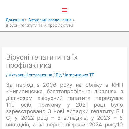
Перейти
Головне
до
вмісту
меню
Домашня
Актуальні оголошення
Вірусні гепатити та їх профілактика
Вірусні гепатити та їх
профілактика
/
Актуальні оголошення
/ Від
Чигиринська ТГ
За період з 2006 року на обліку в КНП
«Чигиринська багатопрофільна лікарня» з
діагнозом «вірусний гепатит» перебуває
110 осіб, причому у 2021 році було
зареєстровано 3 нові випадки гепатиту В і
С, у 2022 році – 5 випадків, у 2023 – 8
випадків, а за перше півріччя 2024 року10