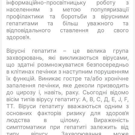
інформаційно-просвітницьку роботу з
населенням з метою популяризації
профілактики та боротьби з вірусними
гепатитами та більш уважного та
відповідального ставлення до свого
здоров’я.
Вірусні гепатити – це велика група
захворювань, які викликаються вірусами,
що здатні розмножуватися безпосередньо
в клітинах печінки з наступним порушенням
їх функцій. Виникає гостре та/або хронічне
запалення печінки, яке деколи призводить
до цирозу і, навіть, раку. Сьогодні відомо
вісім типів вірусу гепатиту: А, В, С, Д, Е, J, F,
ТТ. Віруси гепатиту вважаються одним з
основних факторів ризику для здоров’я
людства в цілому. Вираженість
симптоматики при гепатиті залежить від
типу вірусу. Захворювання може