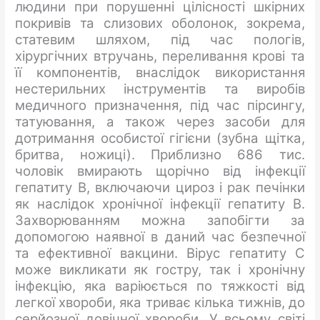
людини при порушенні цілісності шкірних
покривів та слизових оболонок, зокрема,
статевим шляхом, під час пологів,
хірургічних втручань, переливання крові та
її компонентів, внаслідок використання
нестерильних інструментів та виробів
медичного призначення, під час пірсингу,
татуювання, а також через засоби для
дотримання особистої гігієни (зубна щітка,
бритва, ножиці). Приблизно 686 тис.
чоловік вмирають щорічно від інфекції
гепатиту В, включаючи цироз і рак печінки
як наслідок хронічної інфекції гепатиту В.
Захворюванням можна запобігти за
допомогою наявної в даний час безпечної
та ефективної вакцини. Вірус гепатиту С
може викликати як гостру, так і хронічну
інфекцію, яка варіюється по тяжкості від
легкої хвороби, яка триває кілька тижнів, до
серйозної довічної хвороби. У всьому світі