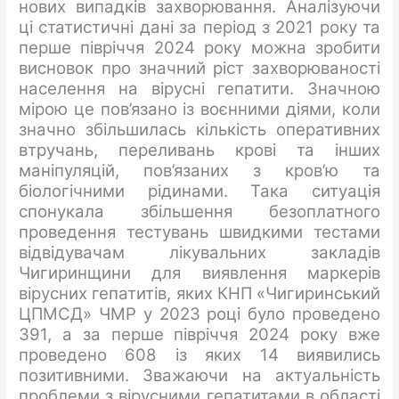
нових випадків захворювання. Аналізуючи
ці статистичні дані за період з 2021 року та
перше півріччя 2024 року можна зробити
висновок про значний ріст захворюваності
населення на вірусні гепатити. Значною
мірою це пов’язано із воєнними діями, коли
значно збільшилась кількість оперативних
втручань, переливань крові та інших
маніпуляцій, пов’язаних з кров’ю та
біологічними рідинами. Така ситуація
спонукала збільшення безоплатного
проведення тестувань швидкими тестами
відвідувачам лікувальних закладів
Чигиринщини для виявлення маркерів
вірусних гепатитів, яких КНП «Чигиринський
ЦПМСД» ЧМР у 2023 році було проведено
391, а за перше півріччя 2024 року вже
проведено 608 із яких 14 виявились
позитивними. Зважаючи на актуальність
проблеми з вірусними гепатитами в області