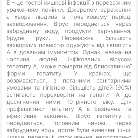
Е – це гострі кишкові інфекції з переважним
ураженням печінки. Джерелом зараження
є хвора людина в початковому періоді
захворювання. Вірус передається через
забруднену воду, продукти харчування,
брудні руки. Переважна більшість
захворілих повністю одужують від гепатиту
А з довічним імунітетом. Однак, незначна
частина людей, інфікованих вірусом
гепатиту А, може померти від блискавичної
форми гепатиту. У країнах, що
розвиваються, з поганими санітарними
умовами та гігієною, більшість дітей (90%)
встигають перехворіти на гепатит А до
досягнення ними 10-річного віку. Для
профілактики гепатиту А є безпечна та
ефективна вакцина. Вірус гепатиту Е
передається, головним чином, через
забруднену воду, проте були виявлені і інші
шляхи передачі: споживання недостатньо