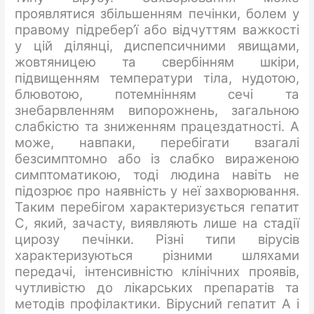
проявлятися збільшенням печінки, болем у
правому підребер’ї або відчуттям важкості
у цій ділянці, диспепсичними явищами,
жовтяницею та свербінням шкіри,
підвищенням температури тіла, нудотою,
блювотою, потемнінням сечі та
знебарвленням випорожнень, загальною
слабкістю та зниженням працездатності. А
може, навпаки, перебігати взагалі
безсимптомно або із слабко вираженою
симптоматикою, тоді людина навіть не
підозрює про наявність у неї захворювання.
Таким перебігом характеризується гепатит
С, який, зачасту, виявляють лише на стадії
цирозу печінки. Різні типи вірусів
характеризуються різними шляхами
передачі, інтенсивністю клінічних проявів,
чутливістю до лікарських препаратів та
методів профілактики. Вірусний гепатит А і