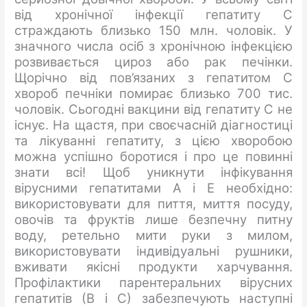
від хронічної інфекції гепатиту С
страждають близько 150 млн. чоловік. У
значного числа осіб з хронічною інфекцією
розвивається цироз або рак печінки.
Щорічно від пов’язаних з гепатитом С
хвороб печніки помирає близько 700 тис.
чоловік. Сьогодні вакцини від гепатиту С не
існує. На щастя, при своєчасній діагностиці
та лікуванні гепатиту, з цією хворобою
можна успішно боротися і про це повинні
знати всі! Щоб уникнути інфікування
вірусними гепатитами А і Е необхідно:
використовувати для пиття, миття посуду,
овочів та фруктів лише безпечну питну
воду, ретельно мити руки з милом,
використовувати індивідуальні рушники,
вживати якісні продукти харчування.
Профілактики парентеральних вірусних
гепатитів (В і С) забезпечують наступні