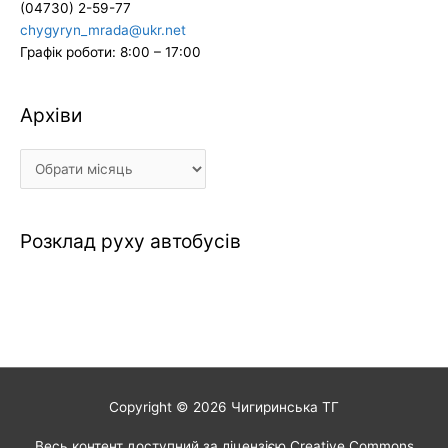
(04730) 2-59-77
chygyryn_mrada@ukr.net
Графік роботи: 8:00 – 17:00
Архіви
Архіви
Розклад руху автобусів
Copyright © 2026
Чигиринська ТГ
Весь контент доступний за ліцензією Creative Commons