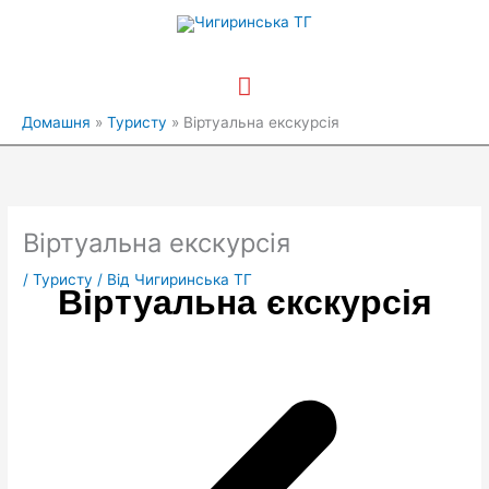
Перейти
Головне
до
вмісту
меню
Домашня
Туристу
Віртуальна екскурсія
Віртуальна екскурсія
/
Туристу
/ Від
Чигиринська ТГ
Віртуальна єкскурсія