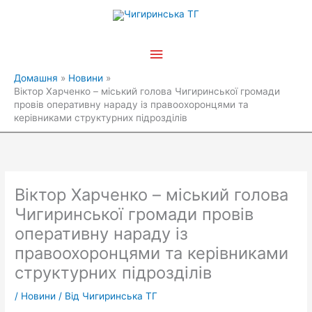
Перейти
Головне
до
вмісту
меню
Домашня
Новини
Віктор Харченко – міський голова Чигиринської громади
провів оперативну нараду із правоохоронцями та
керівниками структурних підрозділів
Віктор Харченко – міський голова
Чигиринської громади провів
оперативну нараду із
правоохоронцями та керівниками
структурних підрозділів
/
Новини
/ Від
Чигиринська ТГ