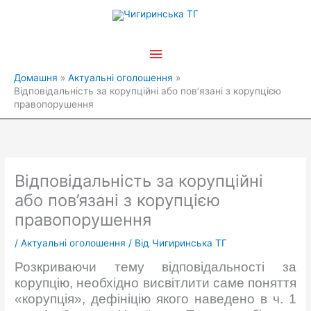
Перейти
Головне
до
вмісту
меню
Домашня
Актуальні оголошення
Відповідальність за корупційні або пов’язані з корупцією
правопорушення
Відповідальність за корупційні
або пов’язані з корупцією
правопорушення
/
Актуальні оголошення
/ Від
Чигиринська ТГ
Розкриваючи тему відповідальності за
корупцію, необхідно висвітлити саме поняття
«корупція», дефініцію якого наведено в ч. 1