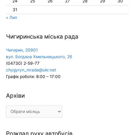
24
25
26
27
28
29
30
31
« Лип
Чигиринська міська рада
Чигирин, 20901
вул. Богдана Хмельницького, 26
(04730) 2-59-77
chygyryn_mrada@ukr.net
Графік роботи: 8:00 – 17:00
Архіви
Архіви
Розклад руху автобусів