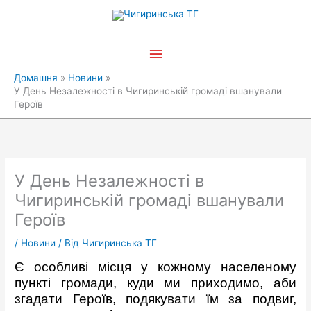
Перейти
Головне
до
вмісту
меню
Домашня
Новини
У День Незалежності в Чигиринській громаді вшанували
Героїв
У День Незалежності в
Чигиринській громаді вшанували
Героїв
/
Новини
/ Від
Чигиринська ТГ
Є особливі місця у кожному населеному
пункті громади, куди ми приходимо, аби
згадати Героїв, подякувати їм за подвиг,