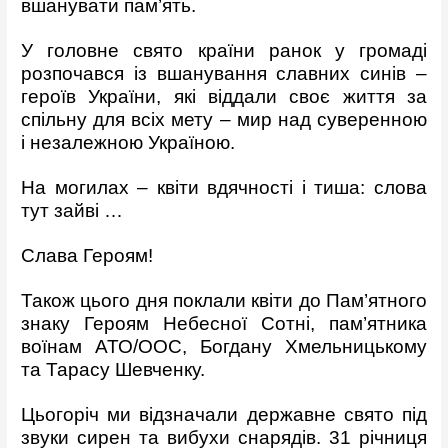
вшанувати пам’ять.
У головне свято країни ранок у громаді
розпочався із вшанування славних синів –
героїв України, які віддали своє життя за
спільну для всіх мету – мир над суверенною
і незалежною Україною.
На могилах – квіти вдячності і тиша: слова
тут зайві …
Слава Героям!
Також цього дня поклали квіти до Пам’ятного
знаку Героям Небесної Сотні, пам’ятника
воїнам АТО/ООС, Богдану Хмельницькому
та Тарасу Шевченку.
Цьогоріч ми відзначали державне свято під
звуки сирен та вибухи снарядів. 31 річниця