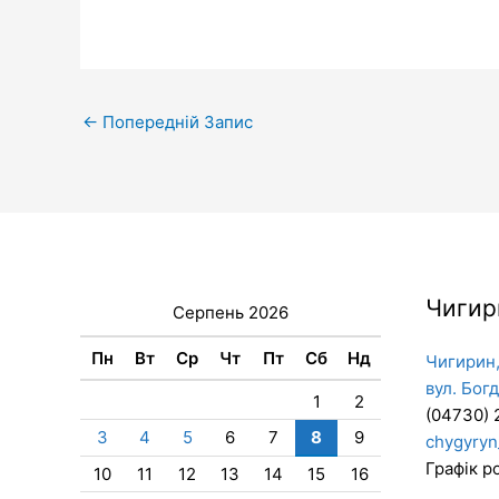
←
Попередній Запис
Чигир
Серпень 2026
Пн
Вт
Ср
Чт
Пт
Сб
Нд
Чигирин,
вул. Бог
1
2
(04730) 
3
4
5
6
7
8
9
chygyryn
Графік ро
10
11
12
13
14
15
16