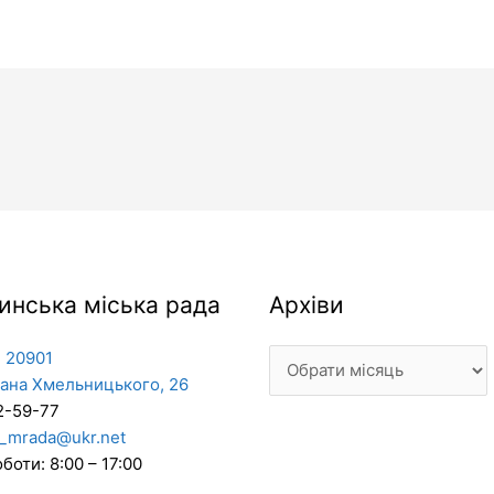
Архіви
инська міська рада
Архіви
 20901
дана Хмельницького, 26
2-59-77
_mrada@ukr.net
боти: 8:00 – 17:00