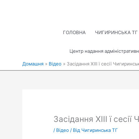
Перейти
до
вмісту
ГОЛОВНА
ЧИГИРИНСЬКА ТГ
Центр надання адміністративн
Домашня
Відео
Засідання XІІI ї сесії Чигиринсь
Засідання XІІI ї сесії
/
Відео
/ Від
Чигиринська ТГ