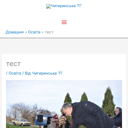
Перейти
Головне
до
вмісту
меню
Домашня
Освіта
тест
тест
/
Освіта
/ Від
Чигиринська ТГ