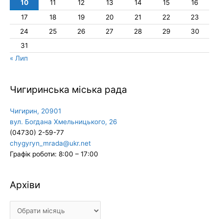
10
11
12
13
14
15
16
17
18
19
20
21
22
23
24
25
26
27
28
29
30
31
« Лип
Чигиринська міська рада
Чигирин, 20901
вул. Богдана Хмельницького, 26
(04730) 2-59-77
chygyryn_mrada@ukr.net
Графік роботи: 8:00 – 17:00
Архіви
Архіви