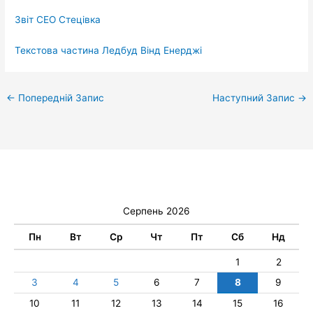
Звіт СЕО Стецівка
Текстова частина Ледбуд Вінд Енерджі
←
Попередній Запис
Наступний Запис
→
Серпень 2026
Пн
Вт
Ср
Чт
Пт
Сб
Нд
1
2
3
4
5
6
7
8
9
10
11
12
13
14
15
16