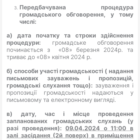
Передбачувана процедура
громадського обговорення, у тому
числі:
а) дата початку та строки здійснення
процедури:
громадське обговорення
починається з «08» березня 2024р. та
триває до «08» квітня 2024 р.
б) способи участі громадськості (
надання
письмових зауважень і пропозицій,
громадські слухання тощо):
зауваження і
пропозиції громадськості надаються у
письмовому та електронному вигляді.
в) дату, час і місце проведення
запланованих громадських слухань (у
разі проведення
):
0
9
.04.2024 о 11:00 в
залі засідання
(2й поверх) в приміщення