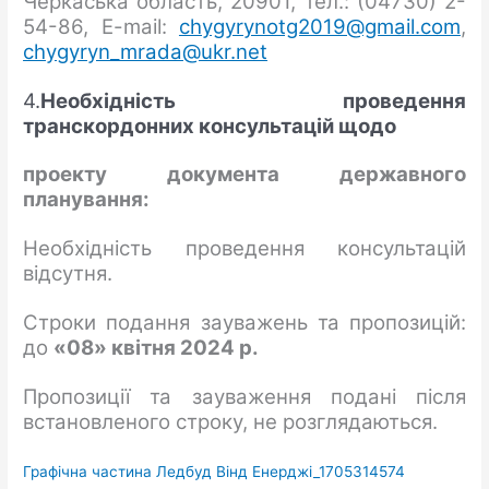
Черкаська область, 20901, тел.: (04730) 2-
54-86, E-mail:
chygyrynotg2019@gmail.com
,
chygyryn_mrada@ukr.net
4.
Необхідність проведення
транскордонних консультацій щодо
проекту документа державного
планування:
Необхідність проведення консультацій
відсутня.
Строки подання зауважень та пропозицій:
до
«
0
8
»
квітня
2024 р.
Пропозиції та зауваження подані після
встановленого строку, не розглядаються.
Графічна частина Ледбуд Вінд Енерджі_1705314574