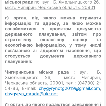
міської ради
по вул. Б. Хмельницького 26,
місто Чигирин, Черкаська область, 20901
г) орган, від якого можна отримати
інформацію та адресу, за якою можна
ознайомитися з проектом документа
державного планування, звітом про
стратегічну екологічну оцінку та
екологічною інформацією, у тому числі
пов’язаною зі здоров’ям населення, що
стосується документа державного
планування:
Чигиринська міська рада
: вул. Б.
Хмельницького 26, місто Чигирин,
Черкаська область, 20901, тел.: (04730) 2-
54-86, E-mail:
chygyrynotg2019@gmail.com
,
chygyryn_mrada@ukr.net
ґ) орган, до якого подаються зауваження і