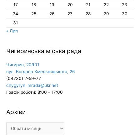
17
18
19
20
21
22
23
24
25
26
27
28
29
30
31
« Лип
Чигиринська міська рада
Чигирин, 20901
вул. Богдана Хмельницького, 26
(04730) 2-59-77
chygyryn_mrada@ukr.net
Графік роботи: 8:00 – 17:00
Архіви
Архіви