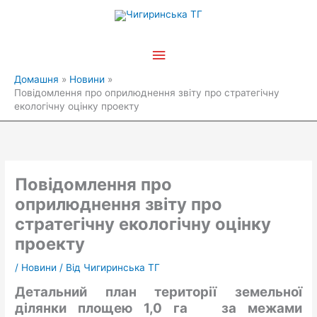
Перейти
Головне
до
вмісту
меню
Домашня
Новини
Повідомлення про оприлюднення звіту про стратегічну
екологічну оцінку проекту
Повідомлення про
оприлюднення
звіту про
стратегічну екологічну оцінку
проекту
/
Новини
/ Від
Чигиринська ТГ
Детальний план території земельної
ділянки площею 1,0 га за межами