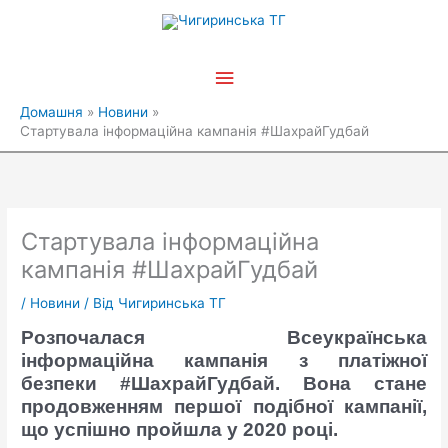
Перейти
Головне
до
вмісту
меню
Домашня
Новини
Стартувала інформаційна кампанія #ШахрайГудбай
Стартувала інформаційна
кампанія #ШахрайГудбай
/
Новини
/ Від
Чигиринська ТГ
Розпочалася
Всеукраїнська
інформаційна кампанія з платіжної
безпеки #ШахрайГудбай. Вона стане
продовженням першої подібної кампанії,
що успішно пройшла у 2020 році.