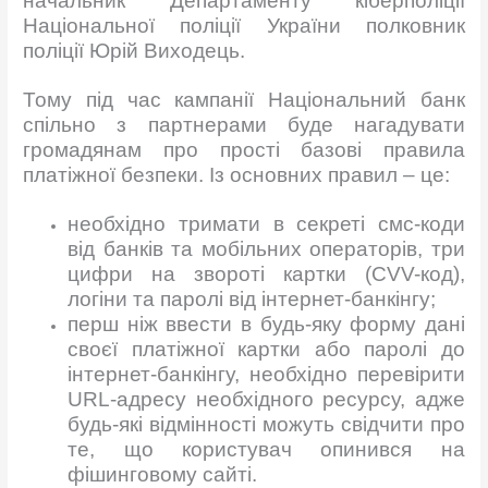
начальник Департаменту кіберполіції
Національної поліції України полковник
поліції Юрій Виходець.
Тому під час кампанії Національний банк
спільно з партнерами буде нагадувати
громадянам про прості базові правила
платіжної безпеки. Із основних правил – це:
необхідно тримати в секреті смс-коди
від банків та мобільних операторів, три
цифри на звороті картки (CVV-код),
логіни та паролі від інтернет-банкінгу;
перш ніж ввести в будь-яку форму дані
своєї платіжної картки або паролі до
інтернет-банкінгу, необхідно перевірити
URL-адресу необхідного ресурсу, адже
будь-які відмінності можуть свідчити про
те, що користувач опинився на
фішинговому сайті.