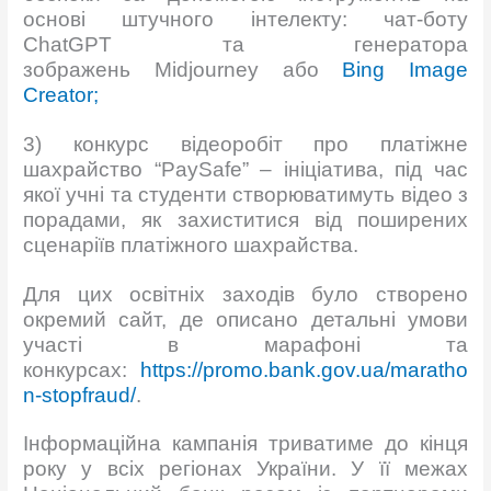
основі штучного інтелекту: чат-боту
ChatGPT та генератора
зображень Midjourney або
Bing Image
Creator;
3) конкурс відеоробіт про платіжне
шахрайство “PaySafe” – ініціатива, під час
якої учні та студенти створюватимуть відео з
порадами, як захиститися від поширених
сценаріїв платіжного шахрайства.
Для цих освітніх заходів було створено
окремий сайт, де описано детальні умови
участі в марафоні та
конкурсах:
https://promo.bank.gov.ua/maratho
n-stopfraud/
.
Інформаційна кампанія триватиме до кінця
року у всіх регіонах України. У її межах