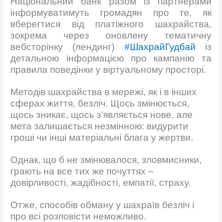
Національний банк разом із партнерами
інформуватимуть громадян про те, як
вберегтися від платіжного шахрайства,
зокрема через оновлену тематичну
вебсторінку (лендинг)
#ШахрайГудбай
із
детальною інформацією про кампанію та
правила поведінки у віртуальному просторі.
Методів шахрайства в мережі, як і в інших
сферах життя, безліч. Щось змінюється,
щось зникає, щось з’являється нове, але
мета залишається незмінною: видурити
гроші чи інші матеріальні блага у жертви.
Однак, що б не змінювалося, зловмисники,
грають на все тих же почуттях –
довірливості, жадібності, емпатії, страху.
Отже, способів обману у шахраїв безліч і
про всі розповісти неможливо.