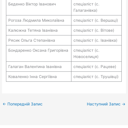
Беденко Віктор Іванович
спеціаліст (с.
Галаганівка)
Рогоза Людмила Миколаївна
спеціаліст (с. Вершаці)
Калюжна Тетяна Іванівна
спеціаліст (с. Вітове)
Рясик Ольга Степанівна
спеціаліст (с. Іванівка)
Бондаренко Оксана Григорівна
спеціаліст (с.
Новоселиця)
Галаган Валентина Іванівна
спеціаліст (с. Рацеве)
Коваленко Інна Сергіївна
спеціаліст (с. Трушівці)
←
Попередній Запис
Наступний Запис
→