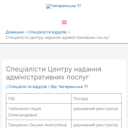
Перейти
Головне
до
вмісту
меню
Домашня
Спеціалісти відділів
Спеціалісти Центру надання адміністративних послуг
Спеціалісти Центру надання
адміністративних послуг
/
Спеціалісти відділів
/ Від
Чигиринська ТГ
ПІБ
Посада
Чабаненко Надія
державний реєстратор
Олександрівна
Грицаєнко Оксана Анатоліївна
державний реєстратор