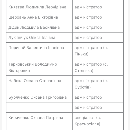
Князєва Людмила Леонідівна
адміністратор
Щербань Анна Вікторівна
адміністратор
Дідик Людмила Василівна
адміністратор
Лук’янчук Ольга Іллівна
адміністратор
Поривай Валентина Іванівна
адміністратор (с.
Тіньки)
Терновський Володимир
адміністратор (с.
Вікторович
Стецівка)
Набока Оксана Степанівна
адміністратор (с.
Суботів)
Буряченко Оксана Григорівна
адміністратор
адміністратор
Кириченко Оксана Петрівна
спеціаліст (с.
Красносілля)