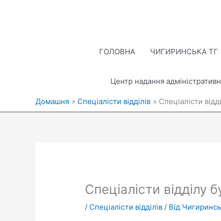
Перейти
до
вмісту
ГОЛОВНА
ЧИГИРИНСЬКА ТГ
Центр надання адміністративн
Домашня
Спеціалісти відділів
Спеціалісти відд
Спеціалісти відділу б
/
Спеціалісти відділів
/ Від
Чигиринсь