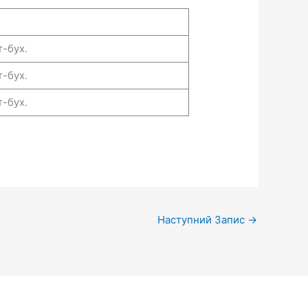
т-бух.
т-бух.
т-бух.
Наступний Запис
→