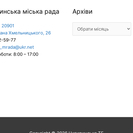
Архіви
инська міська рада
Архіви
 20901
дана Хмельницького, 26
2-59-77
_mrada@ukr.net
боти: 8:00 – 17:00