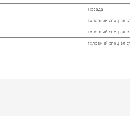
Посада
головний спеціаліс
головний спеціаліс
головний спеціаліс