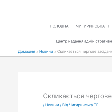
Перейти
до
вмісту
ГОЛОВНА
ЧИГИРИНСЬКА ТГ
Центр надання адміністративн
Домашня
Новини
Скликається чергове засідан
Скликається чергове
/
Новини
/ Від
Чигиринська ТГ