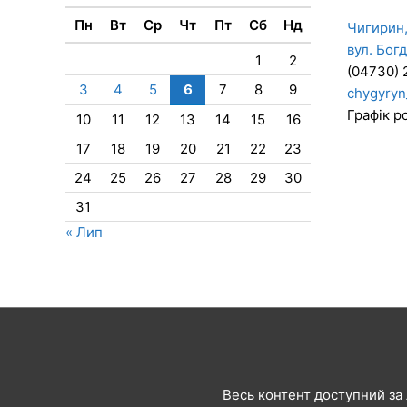
Пн
Вт
Ср
Чт
Пт
Сб
Нд
Чигирин,
вул. Бог
1
2
(04730) 
3
4
5
6
7
8
9
chygyryn
Графік ро
10
11
12
13
14
15
16
17
18
19
20
21
22
23
24
25
26
27
28
29
30
31
« Лип
Весь контент доступний за л