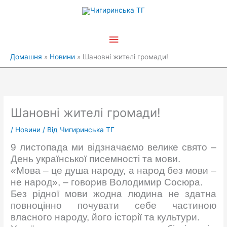
Перейти
Головне
до
вмісту
меню
Домашня
Новини
Шановні жителі громади!
Шановні жителі громади!
/
Новини
/ Від
Чигиринська ТГ
9 листопада ми відзначаємо велике свято –
День української писемності та мови.
«Мова – це душа народу, а народ без мови –
не народ», – говорив Володимир Сосюра.
Без рідної мови жодна людина не здатна
повноцінно почувати себе частиною
власного народу, його історії та культури.