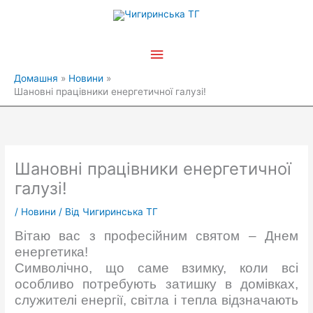
Перейти
Головне
до
вмісту
меню
Домашня
Новини
Шановні працівники енергетичної галузі!
Шановні працівники енергетичної
галузі!
/
Новини
/ Від
Чигиринська ТГ
Вітаю вас з професійним святом – Днем
енергетика!
Символічно, що саме взимку, коли всі
особливо потребують затишку в домівках,
служителі енергії, світла і тепла відзначають