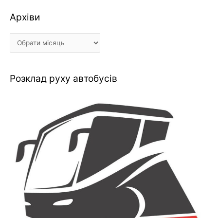
Архіви
Архіви
Розклад руху автобусів