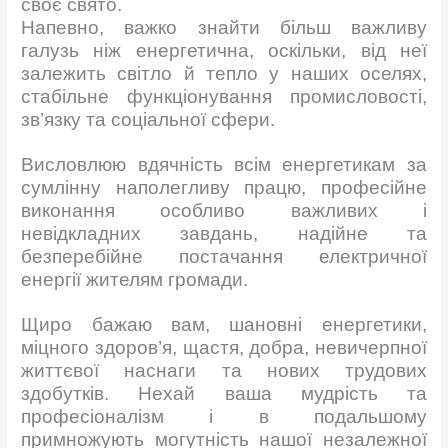
своє свято.
Напевно, важко знайти більш важливу
галузь ніж енергетична, оскільки, від неї
залежить світло й тепло у наших оселях,
стабільне функціонування промисловості,
зв’язку та соціальної сфери.
Висловлюю вдячність всім енергетикам за
сумлінну наполегливу працю, професійне
виконання особливо важливих і
невідкладних завдань, надійне та
безперебійне постачання електричної
енергії жителям громади.
Щиро бажаю вам, шановні енергетики,
міцного здоров’я, щастя, добра, невичерпної
життєвої наснаги та нових трудових
здобутків.
Нехай ваша мудрість та
професіоналізм і в подальшому
примножують могутність нашої незалежної