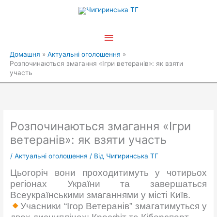
Перейти
Головне
до
вмісту
меню
Домашня
Актуальні оголошення
Розпочинаються змагання «Ігри ветеранів»: як взяти
участь
Розпочинаються змагання «Ігри
ветеранів»: як взяти участь
/
Актуальні оголошення
/ Від
Чигиринська ТГ
Цьогоріч вони проходитимуть у чотирьох
регіонах України та завершаться
Всеукраїнськими змаганнями у місті Київ.
Учасники “Ігор Ветеранів” змагатимуться у