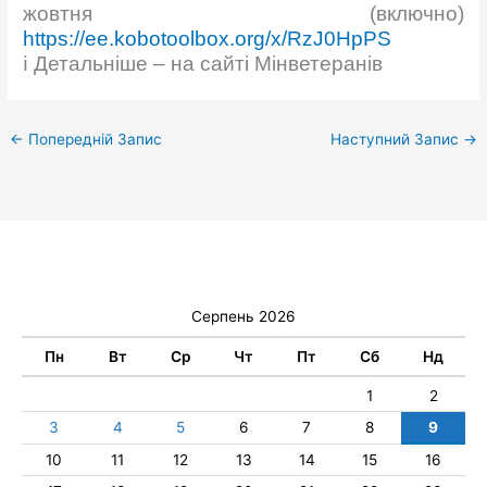
жовтня (включно)
https://ee.kobotoolbox.org/x/RzJ0HpPS
ℹ Детальніше – на сайті Мінветеранів
←
Попередній Запис
Наступний Запис
→
Серпень 2026
Пн
Вт
Ср
Чт
Пт
Сб
Нд
1
2
3
4
5
6
7
8
9
10
11
12
13
14
15
16