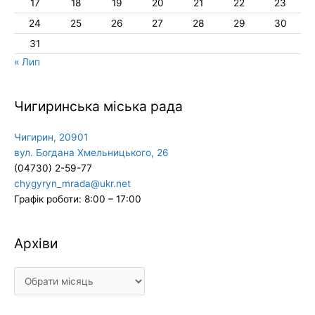
17
18
19
20
21
22
23
24
25
26
27
28
29
30
31
« Лип
Чигиринська міська рада
Чигирин, 20901
вул. Богдана Хмельницького, 26
(04730) 2-59-77
chygyryn_mrada@ukr.net
Графік роботи: 8:00 – 17:00
Архіви
Архіви