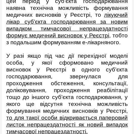
цей період у суб’єкта господарювання
наявна технічна можливість формування
медичних висновків у Реєстрі, то
лікуючий
лікар суб’єкта господарювання за новим
випадком тимчасової непрацездатності
формує медичний висновок у Реєстрі
, тобто
з подальшим формуванням е-лікарняного.
У разі якщо під час дії перехідної моделі
особа, у якої сформовано медичний
висновок у Реєстрі в одного суб’єкта
господарювання, звернулася для
проходження обстеження, консультації,
доліковування, проходження реабілітації
тощо до іншого суб’єкта господарювання, у
якого ще відсутня технічна можливість
формування медичних висновків у Реєстрі,
то для такої особи відкривається паперовий
листок непрацездатності як новий випадок
тимчасової непрацездатності.