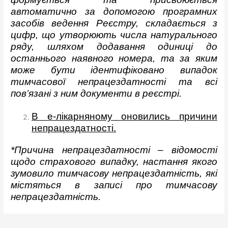
автоматично за допомогою програмних
засобів ведення Реєстру, складається з
цифр, що утворюють числа натурального
ряду, шляхом додавання одиниці до
останнього наявного номера, та за яким
може бути ідентифіковано випадок
тимчасової непрацездатності та всі
пов’язані з ним документи в реєстрі.
В е-лікарняному оновились причини
непрацездатності.
*Причина непрацездатності – відомості
щодо страхового випадку, настання якого
зумовило тимчасову непрацездатність, які
містяться в записі про тимчасову
непрацездатність.