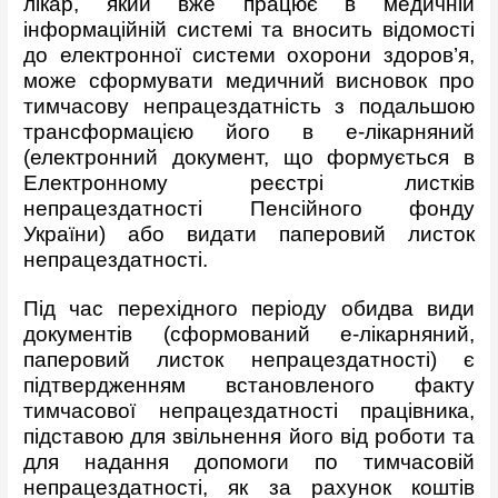
лікар, який вже працює в медичній
інформаційній системі та вносить відомості
до електронної системи охорони здоров’я,
може сформувати медичний висновок про
тимчасову непрацездатність з подальшою
трансформацією його в е-лікарняний
(електронний документ, що формується в
Електронному реєстрі листків
непрацездатності Пенсійного фонду
України) або видати паперовий листок
непрацездатності.
Під час перехідного періоду обидва види
документів (сформований е-лікарняний,
паперовий листок непрацездатності) є
підтвердженням встановленого факту
тимчасової непрацездатності працівника,
підставою для звільнення його від роботи та
для надання допомоги по тимчасовій
непрацездатності, як за рахунок коштів