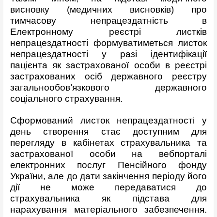
висновку (медичних висновків) про
тимчасову непрацездатність в
Електронному реєстрі листків
непрацездатності формуватиметься листок
непрацездатності у разі ідентифікації
пацієнта як застрахованої особи в реєстрі
застрахованих осіб державного реєстру
загальнообов’язкового державного
соціального страхування.
Сформований листок непрацездатності у
день створення стає доступним для
перегляду в кабінетах страхувальника та
застрахованої особи на
вебпортал
і
електронних послуг Пенсійного фонду
України, але до дати закінчення періоду його
дії не може передаватися до
страхувальника як підстава для
нарахування матеріального забезпечення.