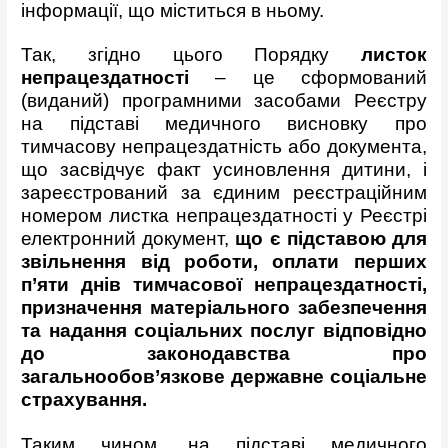
інформації, що міститься в ньому.
Так, згідно цього Порядку
листок
непрацездатності
– це сформований
(виданий) програмними засобами Реєстру
на підставі медичного висновку про
тимчасову непрацездатність або документа,
що засвідчує факт усиновлення дитини, і
зареєстрований за єдиним реєстраційним
номером листка непрацездатності у Реєстрі
електронний документ,
що є підставою для
звільнення від роботи, оплати перших
п’яти днів тимчасової непрацездатності,
призначення матеріального забезпечення
та надання соціальних послуг відповідно
до законодавства про
загальнообов’язкове державне соціальне
страхування.
Таким чином, на підставі медичного