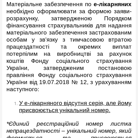
Матеріальне забезпечення по
е-лікарняних
необхідно оформлювати за формою заяви-
розрахунку, затвердженою Порядком
фінансування страхувальників для надання
матеріального забезпечення застрахованим
особам у зв’язку з тимчасовою втратою
працездатності та окремих виплат
потерпілим на виробництві за рахунок
коштів Фонду соціального страхування
України, затвердженим постановою
правління Фонду соціального страхування
України від 19.07.2018 № 12, з урахуванням
наступного:
У е-лікарняного відсутня серія, але йому
присвоюється унікальний номер.
*Єдиний реєстраційний номер листка
непрацездатності – унікальний номер, який
формується та присвоюється