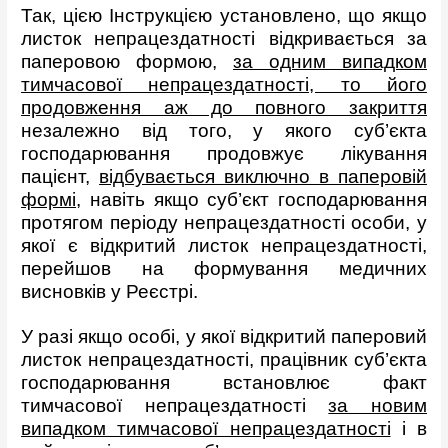
Так, цією Інструкцією установлено, що якщо
листок непрацездатності відкривається за
паперовою формою,
за одним випадком
тимчасової непрацездатності, то його
продовження аж до повного закриття
незалежно від того, у якого суб’єкта
господарювання продовжує лікування
пацієнт,
відбувається виключно в паперовій
формі
, навіть якщо суб’єкт господарювання
протягом періоду непрацездатності особи, у
якої є відкритий листок непрацездатності,
перейшов на формування медичних
висновків у Реєстрі.
У разі якщо особі, у якої відкритий паперовий
листок непрацездатності, працівник суб’єкта
господарювання встановлює факт
тимчасової непрацездатності
за новим
випадком тимчасової непрацездатності
і в