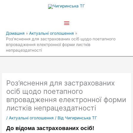
Перейти
Головне
до
вмісту
меню
Домашня
Актуальні оголошення
Роз’яснення для застрахованих осіб щодо поетапного
впровадження електронної форми листків
непрацездатності
Роз’яснення для застрахованих
осіб щодо поетапного
впровадження електронної форми
листків непрацездатності
/
Актуальні оголошення
/ Від
Чигиринська ТГ
До відома застрахованих осіб!