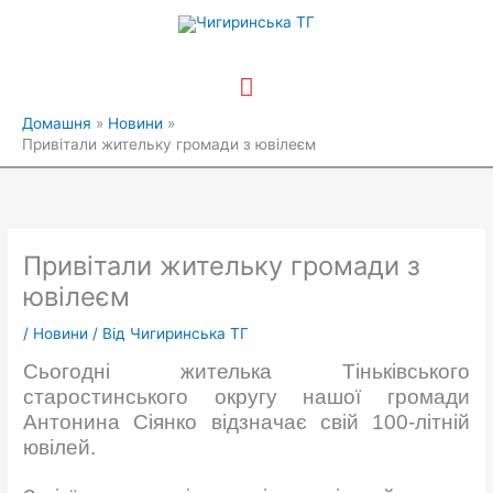
Перейти
Головне
до
вмісту
меню
Домашня
Новини
Привітали жительку громади з ювілеєм
Привітали жительку громади з
ювілеєм
/
Новини
/ Від
Чигиринська ТГ
Сьогодні жителька Тіньківського
старостинського округу нашої громади
Антонина Сіянко відзначає свій 100-літній
ювілей.