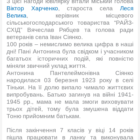
З цієї нагоди ювілярку вітали міський голова
Віктор Харченко
, староста села
Леся
Велика
, керівник місцевого
сільськогосподарського товариства “РАЙЗ-
СХІД” Вячеслав Рябцев та голова ради
ветеранів села Іван Сіянко.
100 років – немислимо велика цифра в наші
дні! Пані Антонина була свідком і учасником
багатьох історичних подій, які повністю
міняли звичний уклад життя.
Антонина Пантелеймонівна Сіянко
народилася 03 березня 1923 року в селі
Тіньки. На її долю випало чимало життєвих
випробувань. Батько загинув на війні 1941-
1945 рр., мама не мала змоги виховувати
трьох дітей, тому була змушена віддати
Тоню прийомним батькам.
Після закінчення 7 класів у віці 14 років
пішла працювати в ланку та виконувала