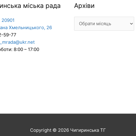
Архіви
инська міська рада
Архіви
 20901
дана Хмельницького, 26
2-59-77
_mrada@ukr.net
боти: 8:00 – 17:00
Copyright © 2026
Чигиринська ТГ