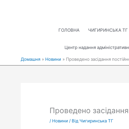
Перейти
до
вмісту
ГОЛОВНА
ЧИГИРИНСЬКА ТГ
Центр надання адміністративн
Домашня
Новини
Проведено засідання постійної
Проведено засідання 
/
Новини
/ Від
Чигиринська ТГ