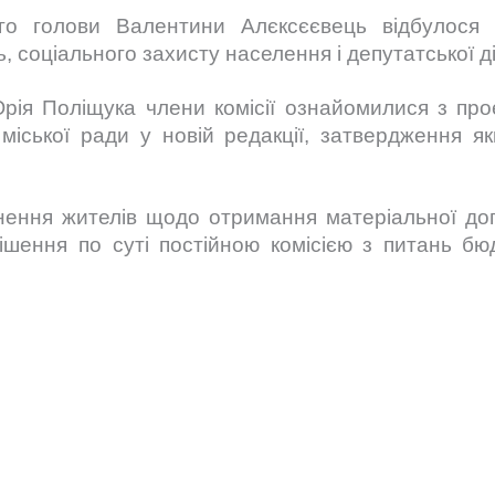
го голови Валентини Алєксєєвець відбулося з
, соціального захисту населення і депутатської ді
рія Поліщука члени комісії ознайомилися з про
 міської ради у новій редакції,
затвердження я
ення жителів щодо отримання матеріальної до
ішення по суті постійною комісією з питань бюд