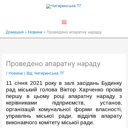
Перейти
Головне
до
вмісту
меню
Домашня
Новини
Проведено апаратну нараду
Проведено апаратну нараду
/
Новини
/ Від
Чигиринська ТГ
11 січня 2021 року в залі засідань Будинку
рад міський голова Віктор Харченко провів
першу в цьому році апаратну нараду з
керівниками підприємств, установ,
організацій комунальної форми власності,
управлінь міської ради, відділів апарату
виконавчого комітету міської ради.