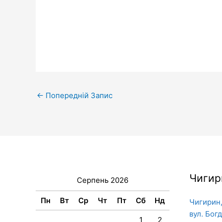
←
Попередній Запис
Чигир
Серпень 2026
Пн
Вт
Ср
Чт
Пт
Сб
Нд
Чигирин,
вул. Бог
1
2