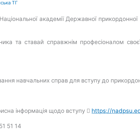
ська ТГ
аціональної академії Державної прикордонної 
ика та ставай справжнім професіоналом своєї
ання навчальних справ для вступу до прикордо
рисна інформація щодо вступу 
https
://
nadpsu.e
51 51 14