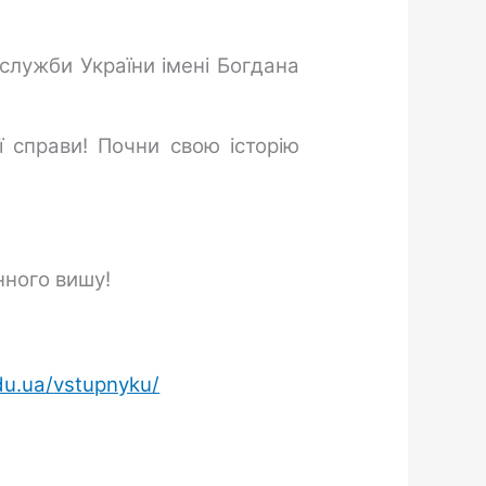
служби України імені Богдана
 справи! Почни свою історію
нного вишу!
du.ua
/
vstupnyku
/