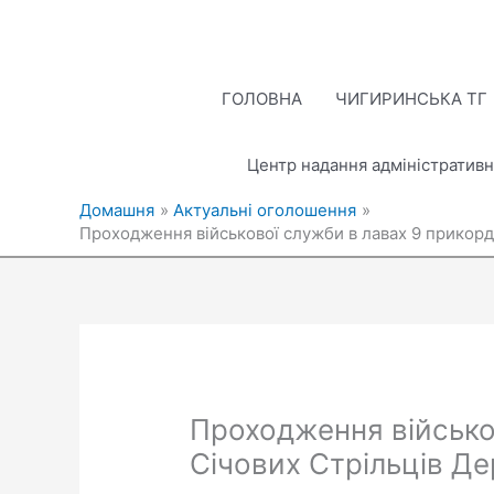
Перейти
до
вмісту
ГОЛОВНА
ЧИГИРИНСЬКА ТГ
Центр надання адміністративн
Домашня
Актуальні оголошення
Проходження військової служби в лавах 9 прикорд
Проходження військов
Січових Стрільців Д