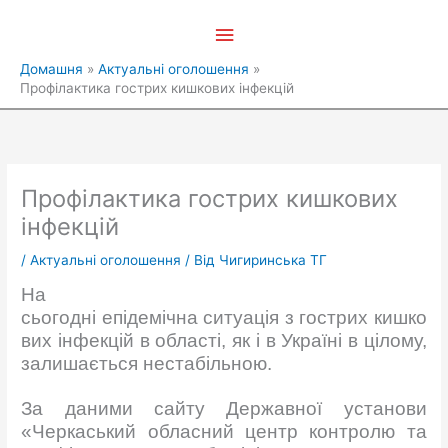
Перейти
Головне
до
вмісту
меню
Домашня
Актуальні оголошення
Профілактика гострих кишкових інфекцій
Профілактика гострих кишкових
інфекцій
/
Актуальні оголошення
/ Від
Чигиринська ТГ
На
сьогодні епідемічна ситуація з гострих кишко
вих інфекцій в області, як і в Україні в цілому,
залишається нестабільною.
За даними сайту Державної установи
«Черкаський обласний центр контролю та