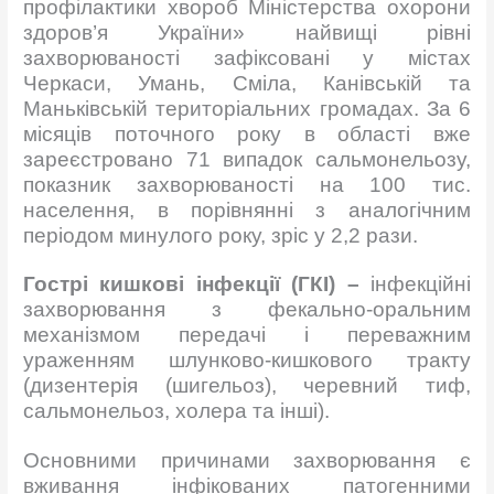
профілактики хвороб Міністерства охорони
здоров’я України» найвищі рівні
захворюваності зафіксовані у містах
Черкаси, Умань, Сміла, Канівській та
Маньківській територіальних громадах. За 6
місяців поточного року в області вже
зареєстровано 71 випадок сальмонельозу,
показник захворюваності на 100 тис.
населення, в порівнянні з аналогічним
періодом минулого року, зріс у 2,2 рази.
Гострі кишкові інфекції (ГКІ) –
інфекційні
захворювання з фекально-оральним
механізмом передачі і переважним
ураженням шлунково-кишкового тракту
(дизентерія (шигельоз), черевний тиф,
сальмонельоз, холера та інші).
Основними причинами захворювання є
вживання інфікованих патогенними