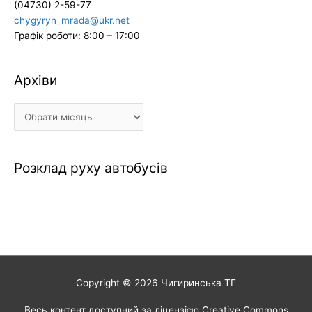
(04730) 2-59-77
chygyryn_mrada@ukr.net
Графік роботи: 8:00 – 17:00
Архіви
Архіви
Розклад руху автобусів
Copyright © 2026
Чигиринська ТГ
Весь контент доступний за ліцензією Creative Commons