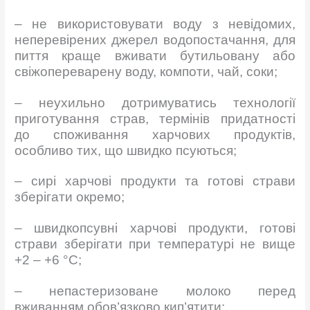
– не використовувати воду з невідомих,
неперевірених джерел водопостачання, для
пиття краще вживати бутильовану або
свіжопереварену воду, компоти, чай, соки;
– неухильно дотримуватись технології
приготування страв, термінів придатності
до споживання харчових продуктів,
особливо тих, що швидко псуються;
– сирі харчові продукти та готові страви
зберігати окремо;
– швидкопсувні харчові продукти, готові
страви зберігати при температурі не вище
+2 – +6 °С;
– непастеризоване молоко перед
вживанням обов’язково кип’ятити;