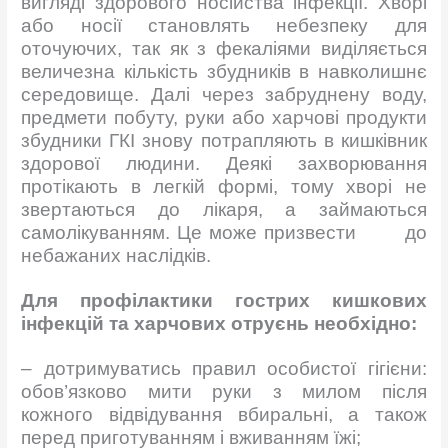
вигляді здорового носійства інфекції. Хворі
або носії становлять небезпеку для
оточуючих, так як з фекаліями виділяється
величезна кількість збудників в навколишнє
середовище. Далі через забруднену воду,
предмети побуту, руки або харчові продукти
збудники ГКІ знову потрапляють в кишківник
здорової людини. Деякі захворювання
протікають в легкій формі, тому хворі не
звертаються до лікаря, а займаються
самолікуванням. Це може призвести до
небажаних наслідків.
Для профілактики гострих кишкових
інфекцій та харчових
отруєнь необхідно:
– дотримуватись правил особистої гігієни:
обов’язково мити руки з милом після
кожного відвідування вбиральні, а також
перед приготуванням і вживанням їжі;