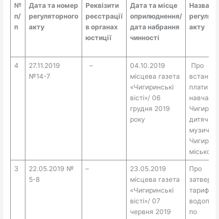
№
Дата та номер
Реквізити
Дата та місце
Назва
п/
регуляторного
реєстрації
оприлюднення/
регулят
п
акту
в органах
дата набрання
акту
юстиції
чинності
4
27.11.2019
–
04.10.2019
Про
№14-7
місцева газета
встанов
«Чигиринські
плати за
вісті»/ 06
навчання
грудня 2019
Чигиринс
року
дитячій
музичній
Чигиринс
міської 
3
22.05.2019 №
–
23.05.2019
Про
5-8
місцева газета
затверд
«Чигиринські
тарифів 
вісті»/ 07
водопос
червня 2019
по