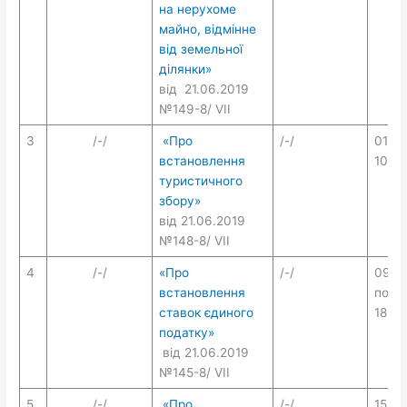
на нерухоме
майно, відмінне
від земельної
ділянки»
від 21.06.2019
№149-8/ VII
3
/-/
«Про
/-/
01.10
встановлення
10.10
туристичного
збору»
від 21.06.2019
№148-8/ VII
4
/-/
«Про
/-/
09.10
встановлення
по
ставок єдиного
18.10
податку»
від 21.06.2019
№145-8/ VII
5
/-/
«Про
/-/
15.10