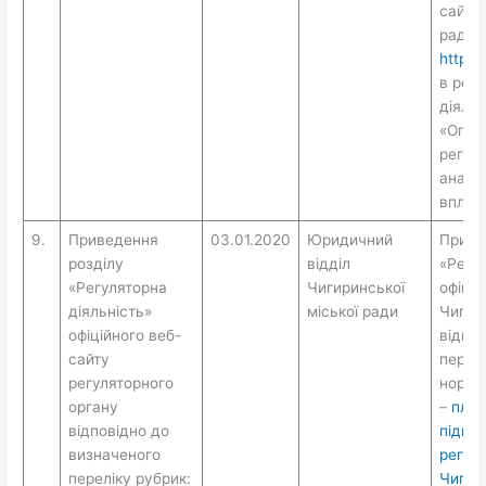
сайті 
ради
https:
в розд
діяльн
«Опри
регуля
аналі
вплив
9.
Приведення
03.01.2020
Юридичний
Приве
розділу
відділ
«Регул
«Регуляторна
Чигиринської
офіцій
діяльність»
міської ради
Чигири
офіційного веб-
відпо
сайту
пере
регуляторного
норма
органу
–
план
відповідно до
підгот
визначеного
регуля
переліку рубрик:
Чигири