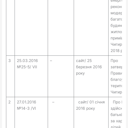
енергоз
реконстру
модерніз
багатокв
будинків
житлови
приміщен
Чигирині
2018 рок
3
25.03.2016
–
сайт/ 25
Про
№25-5/ VII
березня 2016
затвер
року
Правил
благоус
території
Чигирин
2
27.01.2016
–
сайт/ 01 січня
Про Пор
№14-3 /VI
2016 року
здійснен
батьківс
за харчу
дітей в