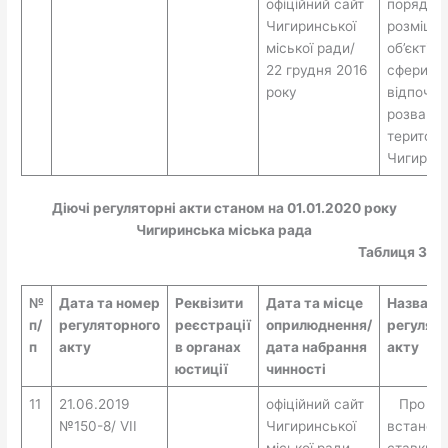
офіційний сайт
порядок
Чигиринської
розміще
міської ради/
об’єктів т
22 грудня 2016
сфери по
року
відпочин
розваг н
території
Чигирин
Діючі регуляторні акти станом на 01.01.2020 року
Чигиринська міська рада
Таблиця 3
№
Дата та номер
Реквізити
Дата та місце
Назва
п/
регуляторного
реєстрації
оприлюднення/
регулят
п
акту
в органах
дата набрання
акту
юстиції
чинності
11
21.06.2019
офіційний сайт
Про
№150-8/ VII
Чигиринської
встанов
міської ради
ставки