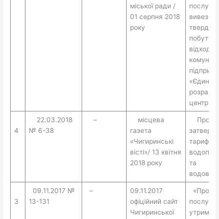
міської ради /
послугу 
01 серпня 2018
вивезен
року
твердих
побутов
відходів
комунал
підприє
«Єдиний
розраху
центр»
22.03.2018
–
місцева
Про
4
№ 6-38
газета
затверд
«Чигиринські
тарифів 
вісті»/ 13 квітня
водопос
2018 року
та
водовід
09.11.2017 №
–
09.11.2017
«Про та
3
13-131
офіційний сайт
послуги 
Чигиринської
утриман