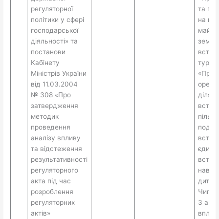
регуляторної
та піл
політики у сфері
на не
господарської
майно
діяльності» та
земель
постанови
встан
Кабінету
турист
Міністрів України
«Про 
від 11.03.2004
орендн
№ 308 «Про
ділянк
затвердження
встан
методик
пільг 
проведення
податк
аналізу впливу
встан
та відстеження
єдино
результативності
встан
регуляторного
навча
акта під час
дитячі
розроблення
Чигири
регуляторних
З ана
актів»
впливу