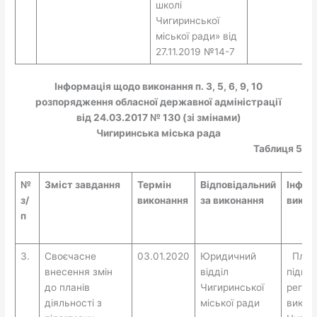
школі
Чигиринської
міської ради» від
27.11.2019 №14-7
Інформація щодо виконання п. 3, 5, 6, 9, 10
розпорядження обласної державної адміністрації
від 24.03.2017 № 130 (зі змінами)
Чигиринська міська рада
Таблиця 5
№
Зміст завдання
Термін
Відповідальний
Інфор
з/
виконання
за виконання
викон
п
3.
Своєчасне
03.01.2020
Юридичний
План 
внесення змін
відділ
підгот
до планів
Чигиринської
регуля
діяльності з
міської ради
викон