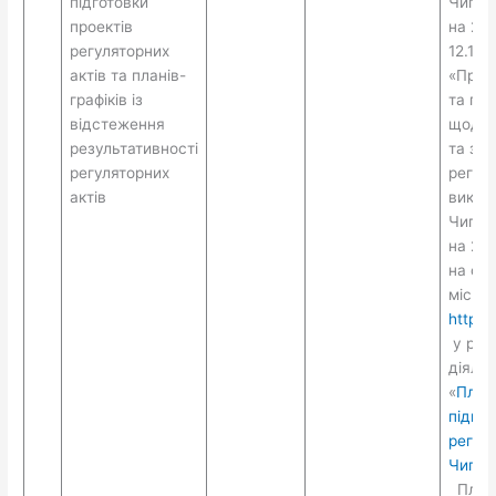
підготовки
Чигири
проектів
на 20
регуляторних
12.12.
актів та планів-
«Про 
графіків із
та пла
відстеження
щодо 
результативності
та зд
регуляторних
регуля
актів
викон
Чигири
на 20
на сай
місько
https:
у розд
діяльн
«
План
підгот
регуля
Чигири
План 