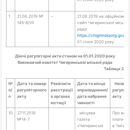
1
21.06.2019 №
–
21.06.2019 на офіційному
145-8/VII
сайті Чигиринської міської
ради
https://chigirinskaotg.gov.u
01 січня 2020 року
Діючі регуляторні акти станом на 01.01.2020 року
Виконавчий комітет Чигиринської міської ради
Таблиця 2
№
Дата та номер
Реквізити
Дата та місце
Назва
п/
регуляторного
реєстрації
оприлюднення/
регулят
п
акту
в органах
дата набрання
акту
юстиції
чинності
10
27.11.2019
місцева
Про вст
№14-7
газета
плати за
«Чигиринські
в Чигири