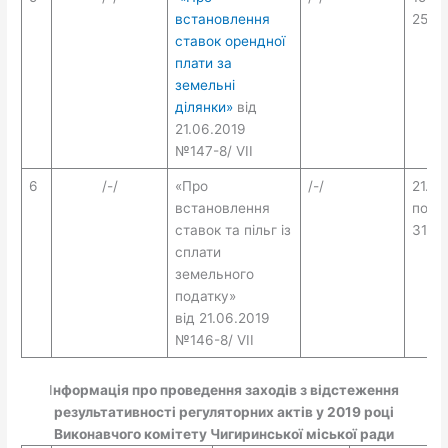
встановлення
25.10
ставок орендної
плати за
земельні
ділянки»
від
21.06.2019
№147-8/ VII
6
/-/
«Про
/-/
21.10
встановлення
по
ставок та пільг із
31.10
сплати
земельного
податку»
від 21.06.2019
№146-8/ VII
І
нформація про проведення заходів з відстеження
результативності регуляторних актів у 2019 році
Виконавчого комітету Чигиринської міської ради