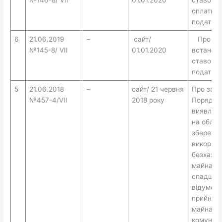
сплати з
податк
6
21.06.2019
–
сайт/
Про
№145-8/ VII
01.01.2020
встанов
ставок є
податку
5
21.06.2018
–
сайт/ 21 червня
Про зат
№457-4/VII
2018 року
Порядку
виявленн
на облік,
збереже
викорис
безхазяй
майна, в
спадщин
відумер
прийнятт
майна у
комунал