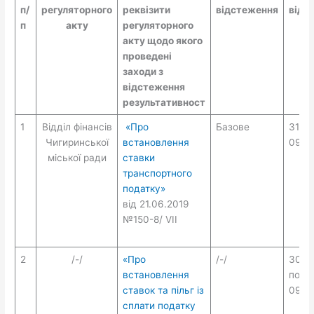
п/
регуляторного
реквізити
відстеження
відс
п
акту
регуляторного
акту щодо якого
проведені
заходи з
відстеження
результативност
1
Відділ фінансів
«Про
Базове
31.07
Чигиринської
встановлення
09.0
міської ради
ставки
транспортного
податку»
від 21.06.2019
№150-8/ VII
2
/-/
«Про
/-/
30.0
встановлення
по
ставок та пільг із
09.10
сплати податку