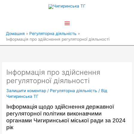
Перейти
Головне
до
вмісту
меню
Домашня
Регуляторна діяльність
Інформація про здійснення регуляторної діяльності
Інформація про здійснення
регуляторної діяльності
Залишити коментар
/
Регуляторна діяльність
/ Від
Чигиринська ТГ
Інформація щодо здійснення державної
регуляторної політики виконавчими
органами Чигиринської міської ради за 2024
рік