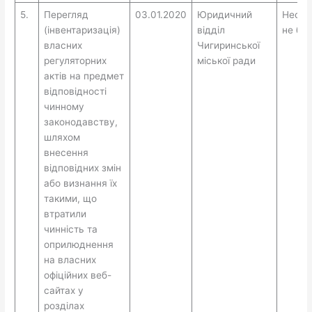
5.
Перегляд
03.01.2020
Юридичний
Необх
(інвентаризація)
відділ
не бу
власних
Чигиринської
регуляторних
міської ради
актів на предмет
відповідності
чинному
законодавству,
шляхом
внесення
відповідних змін
або визнання їх
такими, що
втратили
чинність та
оприлюднення
на власних
офіційних веб-
сайтах у
розділах