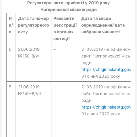
Регуляторні акти, прийняті у 2019 року
Чигиринської міської ради
№
Дата та номер
Реквізити
Дата та місце
п/
регуляторного
реєстрації
оприлюднення/ дата
п
акту
в органах
набрання чинності
юстиції
6
21.06.2019
–
21.06.2019 на офіційному
№150-8/VII
сайті Чигиринської міської
ради
https://chigirinskaotg.gov.u
01 січня 2020 року
5
21.06.2019
–
21.06.2019 на офіційному
№149-8/VII
сайті Чигиринської міської
ради
https://chigirinskaotg.gov.u
01 січня 2020 року