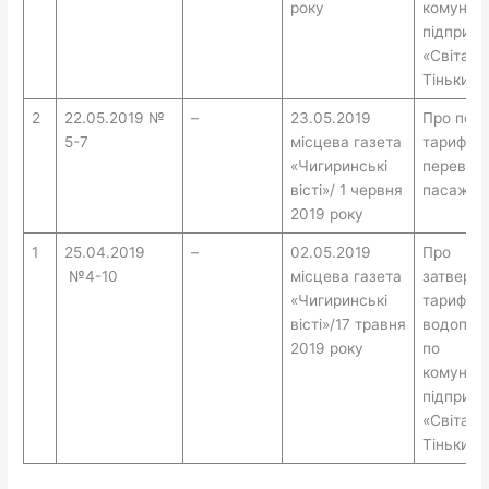
року
комунал
підприє
«Світано
Тіньки »
2
22.05.2019 №
–
23.05.2019
Про пог
5-7
місцева газета
тарифу н
«Чигиринські
перевез
вісті»/ 1 червня
пасажир
2019 року
1
25.04.2019
–
02.05.2019
Про
№4-10
місцева газета
затверд
«Чигиринські
тарифів 
вісті»/17 травня
водопос
2019 року
по
комунал
підприє
«Світано
Тіньки »