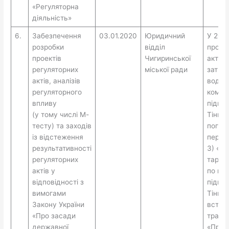
«Регуляторна
діяльність»
6.
Забезпечення
03.01.2020
Юридичний
У 201
розробки
відділ
проек
проектів
Чигиринської
актів:
регуляторних
міської ради
затве
актів, аналізів
водоп
регуляторного
комун
впливу
підпр
(у тому числі М-
Тіньки
тесту) та заходів
погод
із відстеження
перев
результативності
3) «П
регуляторних
тариф
актів у
по ко
відповідності з
підпр
вимогами
Тіньки
Закону України
встан
«Про засади
трансп
державної
«Про 