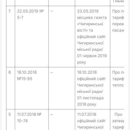
Тіньки»
7
22.05.2019 №
–
23.05.2019
Про пог
5-7
місцева газета
тарифу н
«Чигиринські
перевез
вісті» та
пасажир
офіційний сайт
Чигиринської
міської ради/
01 червня 2019
року
6
18.10.2018
–
18.10.2018
Про пог
№15-95
офіційний сайт
тарифу н
Чигиринської
теплопо
міської ради/
01 листопада
2018 року
5
11.07.2018 №
–
11.07.2018
Про
10-74
офіційний сайт
затверд
Чигиринської
тарифів 