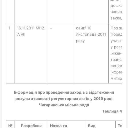
дошкіль
навчаль
закладі 
1
16.11.2011 №12-
–
сайт/ 16
Про зат
7/VII
листопада 2011
Порядку 
року
участі з
у розвит
інженерн
транспор
соціальн
інфрастр
Чигирин
Інформація про проведення заходів з відстеження
результативності регуляторних актів у 2019 році
Чигиринська міська рада
Таблиця 4
№
Розробник
Назва та
Вид
Терм