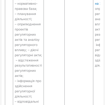
– нормативно-
на 202
правова база;
оприл
– планування
регуля
діяльності;
аналі
– оприлюднення
впливу
проектів
акти; 
регуляторних
резул
актів та аналізу
регуля
регуляторного
інфор
впливу; – діючі
регуля
регуляторні акти;
відпов
– відстеження
здійсн
результативності
діяльн
регуляторних
актів;
– інформація про
здійснення
регуляторної
діяльності;
– відповідальні