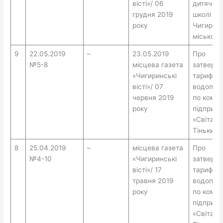
вісті»/ 06
дитячій 
грудня 2019
школі
року
Чигиринс
місько
9
22.05.2019
–
23.05.2019
Про
№5-8
місцева газета
затверд
«Чигиринські
тарифів 
вісті»/ 07
водопос
червня 2019
по кому
року
підприє
«Світано
Тіньки»
8
25.04.2019
–
місцева газета
Про
№4-10
«Чигиринські
затверд
вісті»/ 17
тарифів 
травня 2019
водопос
року
по кому
підприє
«Світано