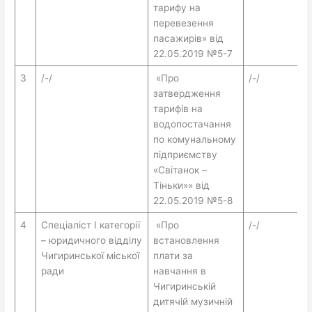
тарифу на
перевезення
пасажирів» від
22.05.2019 №5-7
3
/-/
«Про
/-/
затвердження
тарифів на
водопостачання
по комунальному
підприємству
«Світанок –
Тіньки»» від
22.05.2019 №5-8
4
Спеціаліст I категорії
«Про
/-/
– юридичного відділу
встановлення
Чигиринської міської
плати за
ради
навчання в
Чигиринській
дитячій музичній