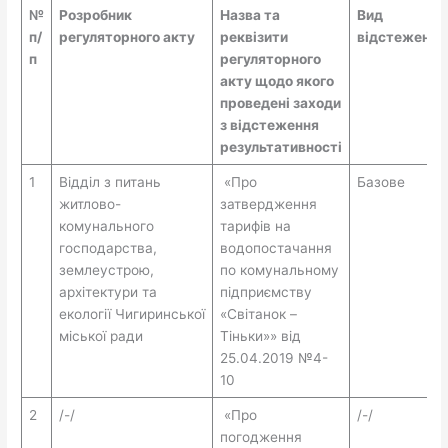
№
Розробник
Назва та
Вид
п/
регуляторного акту
реквізити
відстеження
п
регуляторного
акту щодо якого
проведені заходи
з відстеження
результативності
1
Відділ з питань
«Про
Базове
житлово-
затвердження
комунального
тарифів на
господарства,
водопостачання
землеустрою,
по комунальному
архітектури та
підприємству
екології Чигиринської
«Світанок –
міської ради
Тіньки»» від
25.04.2019 №4-
10
2
/-/
«Про
/-/
погодження