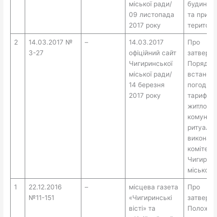
міської ради/
будинків
09 листопада
та прибу
2017 року
територі
2
14.03.2017 №
–
14.03.2017
Про
3-27
офіційний сайт
затверд
Чигиринської
Порядку
міської ради/
встанов
14 березня
погодже
2017 року
тарифів 
житлово
комуналь
ритуальн
виконав
комітето
Чигиринс
міської 
1
22.12.2016
–
місцева газета
Про
№11-151
«Чигиринські
затверд
вісті» та
Положен