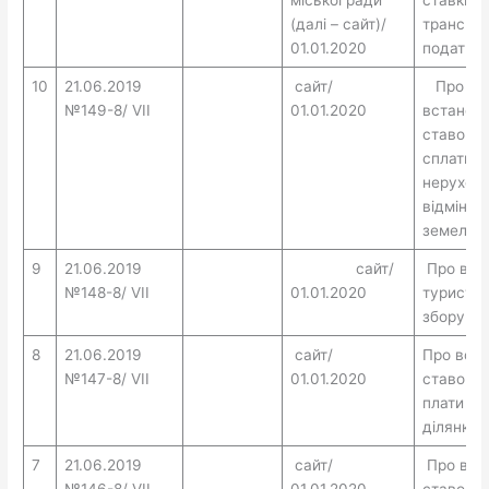
(далі – сайт)/
транспор
01.01.2020
податк
10
21.06.2019
сайт/
Про
№149-8/ VII
01.01.2020
встанов
ставок та
сплати п
нерухом
відмінне 
земельно
9
21.06.2019
сайт/
Про вст
№148-8/ VII
01.01.2020
туристи
збору
8
21.06.2019
сайт/
Про вст
№147-8/ VII
01.01.2020
ставок о
плати за
ділянки
7
21.06.2019
сайт/
Про вст
№146-8/ VII
01.01.2020
ставок та