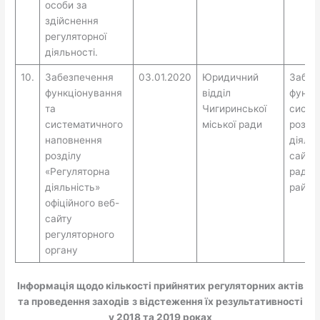
особи за
здійснення
регуляторної
діяльності.
10.
Забезпечення
03.01.2020
Юридичний
Забез
функціонування
відділ
функц
та
Чигиринської
систе
систематичного
міської ради
розді
наповнення
діяльн
розділу
сайту 
«Регуляторна
ради 
діяльність»
район
офіційного веб-
сайту
регуляторного
органу
Інформація щодо кількості прийнятих регуляторних актів
та проведення заходів
з відстеження їх результативності
у 2018 та 2019 роках