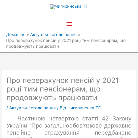
Перейти
Головне
до
вмісту
меню
Домашня
Актуальні оголошення
Про перерахунок пенсій у 2021 році тим пенсіонерам, що
продовжують працювати
Про перерахунок пенсій у 2021
році тим пенсіонерам, що
продовжують працювати
/
Актуальні оголошення
/ Від
Чигиринська ТГ
Частиною четвертою статті 42 Закону
України “Про загальнообов’язкове державне
пенсійне страхування” передбачено