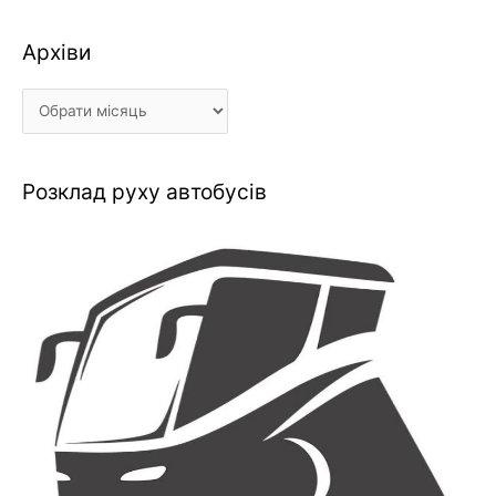
Архіви
Архіви
Розклад руху автобусів