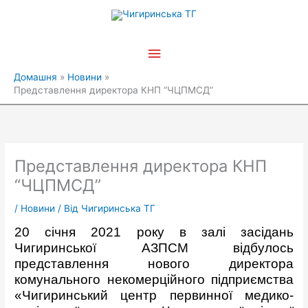
Перейти
Головне
до
вмісту
меню
Домашня
Новини
Представлення директора КНП “ЧЦПМСД”
Представлення директора КНП
“ЧЦПМСД”
/
Новини
/ Від
Чигиринська ТГ
20 січня 2021 року в залі засідань
Чигиринської АЗПСМ відбулось
представлення нового директора
комунального некомерційного підприємства
«Чигиринський центр первинної медико-