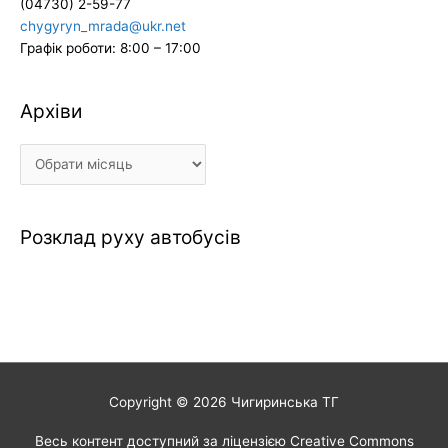
(04730) 2-59-77
chygyryn_mrada@ukr.net
Графік роботи: 8:00 – 17:00
Архіви
Архіви
Розклад руху автобусів
Copyright © 2026
Чигиринська ТГ
Весь контент доступний за ліцензією Creative Commons