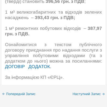
(тверді) становить
396,56 грн. з ПДВ
;
1 м³ великогабаритних та відходів зелених
насаджень –
393,43 грн. з ПДВ;
1 м³ ремонтних побутових відходів –
387,97
грн. з ПДВ.
Ознайомитися з текстом публічного
договору приєднання про надання послуги з
управління побутовими відходами (та з
додатком до нього) можна за посиланнями:
ДОГОВІР
ДОДАТОК.
За інформацією КП «ЄРЦ».
←
Попередній Запис
Наступний Запис
→