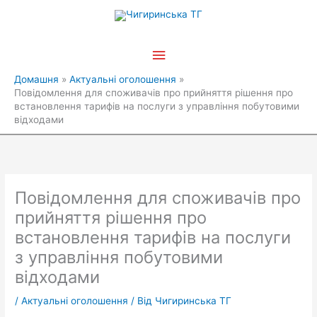
Перейти
Головне
до
вмісту
меню
Домашня
Актуальні оголошення
Повідомлення для споживачів про прийняття рішення про
встановлення тарифів на послуги з управління побутовими
відходами
Повідомлення для споживачів про
прийняття рішення про
встановлення тарифів на послуги
з управління побутовими
відходами
/
Актуальні оголошення
/ Від
Чигиринська ТГ