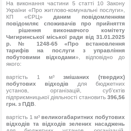
На виконання частини 5 статті 10 Закону
України «Про житлово-комунальні послуги»,
КП «ЄРЦ»
даним повідомленням
повідомляє споживачів про прийняття
рішення виконавчого комітету
Чигиринської міської ради від 31.01.2025
р. № 1248-65 «Про встановлення
тарифів
на послуги з управління
побутовими відходами
», відповідно до
якого:
вартість 1 м³
змішаних (твердих)
побутових відходів
для бюджетних
установ, організацій, суб’єктів
підприємницької діяльності становить
396,56
грн. з ПДВ
.
вартість 1 м³
великогабаритних побутових
відходів та відходів зелених насаджень
для бюджетних установ, організацій,