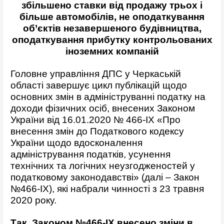
збільшено ставки від продажу трьох і
більше автомобілів, не оподаткування
об’єктів незавершеного будівництва,
оподаткування прибутку контрольованих
іноземних компаній
Головне управління ДПС у Черкаській
області завершує цикл публікацій щодо
основних змін в адмініструванні податку на
доходи фізичних осіб, внесених Законом
України від 16.01.2020 № 466-IX «Про
внесення змін до Податкового кодексу
України щодо вдосконалення
адміністрування податків, усунення
технічних та логічних неузгодженостей у
податковому законодавстві» (далі – Закон
№466-IX), які набрали чинності з 23 травня
2020 року.
Так, Законом №466-IX
внесено зміни в