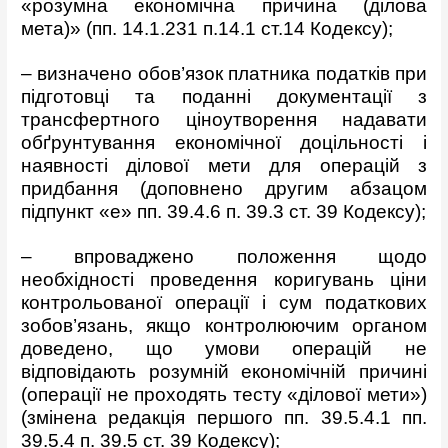
«розумна економічна причина (ділова
мета)» (пп. 14.1.231 п.14.1 ст.14 Кодексу);
– визначено обов’язок платника податків при
підготовці та поданні документації з
трансфертного ціноутворення надавати
обґрунтування економічної доцільності і
наявності ділової мети для операцій з
придбання (доповнено другим абзацом
підпункт «е» пп. 39.4.6 п. 39.3 ст. 39 Кодексу);
– впроваджено положення щодо
необхідності проведення коригувань ціни
контрольованої операції і сум податкових
зобов’язань, якщо контролюючим органом
доведено, що умови операцій не
відповідають розумній економічній причині
(операції не проходять тесту «ділової мети»)
(змінена редакція першого пп. 39.5.4.1 пп.
39.5.4 п. 39.5 ст. 39 Кодексу);