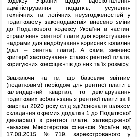
кодексу України щодо вдосконалення
адміністрування податків, усунення
технічних та логічних неузгодженостей у
податковому законодавстві» внесено зміни
до Податкового кодексу України в частині
справляння рентної плати для користування
надрами для видобування корисних копалин
(далі – рентна плата). А саме, змінено
критерії застосування ставок рентної плати,
коригуючих коефіцієнтів до них та їх розміру.
Зважаючи на те, що базовим звітним
(податковим) періодом для рентної плати є
календарний квартал, то декларування
податкових зобов’язань з рентної плати за ІІ
квартал 2020 року слід здійснювати шляхом
складання окремих додатків 1 до Податкової
декларації з рентної плати, затвердженої
наказом Міністерства фінансів України від
17.08.2015 №719, зареєстрованого у