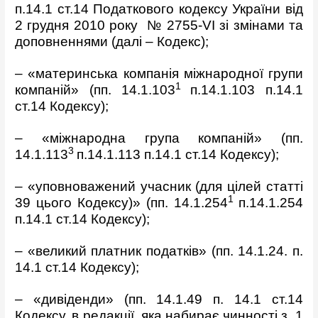
п.14.1 ст.14 Податкового кодексу України від
2 грудня 2010 року № 2755-VI зі змінами та
доповненнями (далі – Кодекс);
– «материнська компанія міжнародної групи
1
компаній» (пп. 14.1.103
п.14.1.103 п.14.1
ст.14 Кодексу);
– «міжнародна група компаній» (пп.
3
14.1.113
п.14.1.113 п.14.1 ст.14 Кодексу);
– «уповноважений учасник (для цілей статті
1
39 цього Кодексу)» (пп. 14.1.254
п.14.1.254
п.14.1 ст.14 Кодексу);
– «великий платник податків» (пп. 14.1.24. п.
14.1 ст.14 Кодексу);
– «дивіденди» (пп. 14.1.49 п. 14.1 ст.14
Кодексу, в редакції, яка набирає чинності з 1