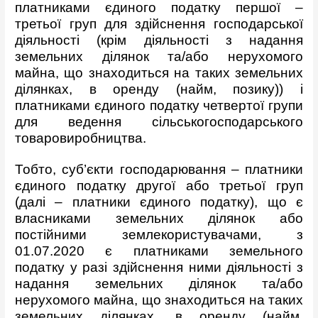
платниками єдиного податку першої –
третьої груп для здійснення господарської
діяльності (крім діяльності з надання
земельних ділянок та/або нерухомого
майна, що знаходиться на таких земельних
ділянках, в оренду (найм, позику)) і
платниками єдиного податку четвертої групи
для ведення сільськогосподарського
товаровиробництва.
Тобто, суб’єкти господарювання – платники
єдиного податку другої або третьої груп
(далі – платники єдиного податку), що є
власниками земельних ділянок або
постійними землекористувачами, з
01.07.2020 є платниками земельного
податку у разі здійснення ними діяльності з
надання земельних ділянок та/або
нерухомого майна, що знаходиться на таких
земельних ділянках, в оренду (найм,