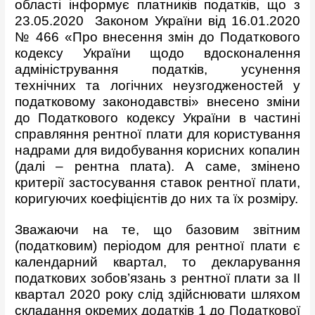
області інформує платників податків, що з
23.05.2020 Законом України від 16.01.2020
№ 466 «Про внесення змін до Податкового
кодексу України щодо вдосконалення
адміністрування податків, усунення
технічних та логічних неузгодженостей у
податковому законодавстві» внесено зміни
до Податкового кодексу України в частині
справляння рентної плати для користування
надрами для видобування корисних копалин
(далі – рентна плата). А саме, змінено
критерії застосування ставок рентної плати,
коригуючих коефіцієнтів до них та їх розміру.
Зважаючи на те, що базовим звітним
(податковим) періодом для рентної плати є
календарний квартал, то декларування
податкових зобов’язань з рентної плати за ІІ
квартал 2020 року слід здійснювати шляхом
складання окремих додатків 1 до Податкової