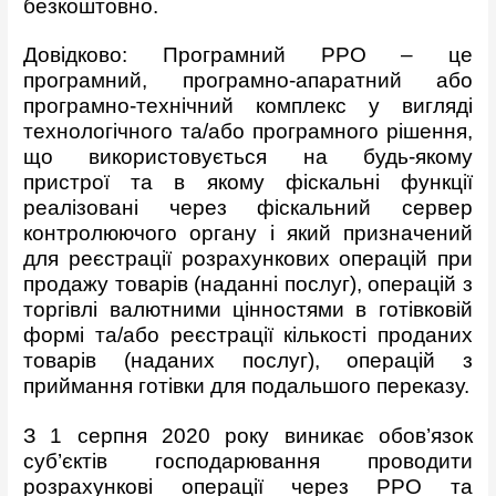
безкоштовно.
Довідково: Програмний РРО – це
програмний, програмно-апаратний або
програмно-технічний комплекс у вигляді
технологічного та/або програмного рішення,
що використовується на будь-якому
пристрої та в якому фіскальні функції
реалізовані через фіскальний сервер
контролюючого органу і який призначений
для реєстрації розрахункових операцій при
продажу товарів (наданні послуг), операцій з
торгівлі ва­лютними цінностями в готівковій
формі та/або реєстрації кількості проданих
товарів (наданих послуг), операцій з
приймання готівки для по­дальшого переказу.
З 1 серпня 2020 року виникає обов’язок
суб’єктів господарювання проводити
розрахункові операції через РРО та