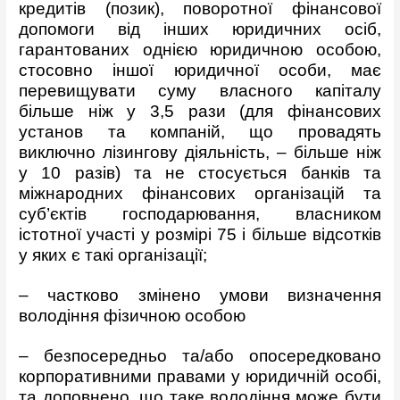
кредитів (позик), поворотної фінансової
допомоги від інших юридичних осіб,
гарантованих однією юридичною особою,
стосовно іншої юридичної особи, має
перевищувати суму власного капіталу
більше ніж у 3,5 рази (для фінансових
установ та компаній, що провадять
виключно лізингову діяльність, – більше ніж
у 10 разів) та не стосується банків та
міжнародних фінансових організацій та
суб’єктів господарювання, власником
істотної участі у розмірі 75 і більше відсотків
у яких є такі організації;
– частково змінено умови визначення
володіння фізичною особою
– безпосередньо та/або опосередковано
корпоративними правами у юридичній особі,
та доповнено, що таке володіння може бути