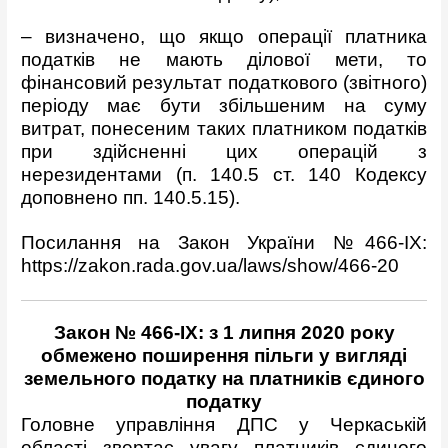
– визначено, що якщо операції платника
податків не мають ділової мети, то
фінансовий результат податкового (звітного)
періоду має бути збільшеним на суму
витрат, понесеним таких платником податків
при здійсненні цих операцій з
нерезидентами (п. 140.5 ст. 140 Кодексу
доповнено пп. 140.5.15).
Посилання на Закон України №466-ІХ:
https://zakon.rada.gov.ua/laws/show/466-20
Закон № 466-IX: з 1 липня 2020 року
обмежено поширення пільги у вигляді
земельного податку на платників єдиного
податку
Головне управління ДПС у Черкаській
області звертає увагу платників єдиного