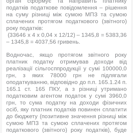
орган сформує та направить платнику
податків податкове повідомлення – рішення
на суму різниці між сумою МПЗ та сумою
сплачених протягом податкового (звітного)
року податків:
(33646 х 4 х 0,04 х 12/12) – 1345,8 = 5383,36
– 1345,8 = 4037,56 гривень.
Водночас, якщо протягом звітного року
платник податку отримував доходи від
реалізації сільгосппродукції у сумі 100000,0
грн, з яких 78000 грн не підлягали
оподаткуванню, відповідно до п.п. 165.1.24 п.
165.1 ст. 165 ПКУ, а з різниці утримано
податковим агентом податок у сумі 3960,0
грн, то сума податку на доходи фізичних
осіб, яку платник податків повинен сплатити
до бюджету (позитивне значення різниці між
сумою МПЗ та сумою сплачених протягом
податкового (звітного) року податків), буде