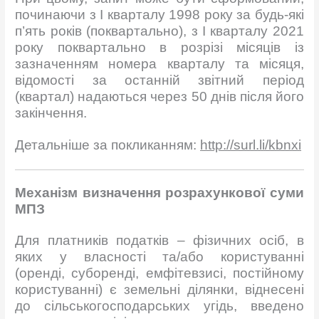
починаючи з I кварталу 1998 року за будь-які
п’ять років (поквартально), з І кварталу 2021
року поквартально в розрізі місяців із
зазначенням номера кварталу та місяця,
відомості за останній звітний період
(квартал) надаються через 50 днів після його
закінчення.
Детальніше за покликанням:
http://surl.li/kbnxi
Механізм визначення розрахункової суми
МПЗ
Для платників податків – фізичних осіб, в
яких у власності та/або користуванні
(оренді, суборенді, емфітевзисі, постійному
користуванні) є земельні ділянки, віднесені
до сільськогосподарських угідь, введено