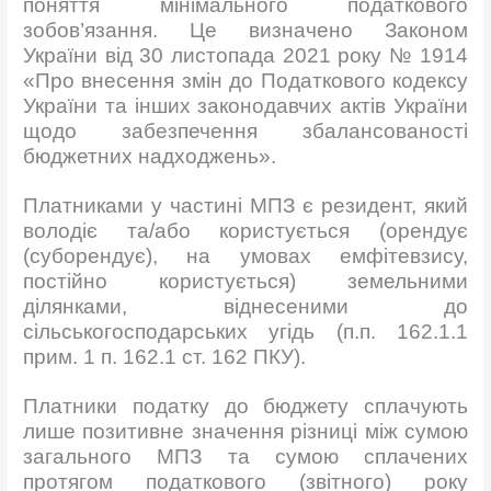
поняття мінімального податкового
зобов’язання. Це визначено Законом
України від 30 листопада 2021 року № 1914
«Про внесення змін до Податкового кодексу
України та інших законодавчих актів України
щодо забезпечення збалансованості
бюджетних надходжень».
Платниками у частині МПЗ є резидент, який
володіє та/або користується (орендує
(суборендує), на умовах емфітевзису,
постійно користується) земельними
ділянками, віднесеними до
сільськогосподарських угідь (п.п. 162.1.1
прим. 1 п. 162.1 ст. 162 ПКУ).
Платники податку до бюджету сплачують
лише позитивне значення різниці між сумою
загального МПЗ та сумою сплачених
протягом податкового (звітного) року