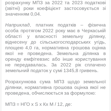
розрахунку МПЗ за 2022 та 2023 податкові
(звітні) роки коефіцієнт застосовується зі
значенням 0,04.
Наприклад
, платник податків – фізична
особа протягом 2022 року має в Черкаській
області у власності земельну ділянку,
віднесену до сільськогосподарських угідь,
площею 4,0 га, нормативна грошова оцінка
якої не проведена. Земельна ділянка в
оренду емфітевзис або інше користування
не передавалась. За 2022 рік сплачено
земельний податок у сумі 1345,8 гривень.
Розрахункова сума МПЗ щодо земельної
ділянки, нормативна грошова оцінка якої не
проведена, обчислюється за формулою:
МПЗ = НГО х S х Кх М / 12, де: