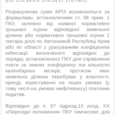
(п.п. 170.14.5 п. 170.14 ст. 170 ПКУ).
Розрахункова сума МПЗ визначається за
формулами
, встановленими ст. 38 прим. 1
ПКУ, залежно від наявної нормативно
грошової оцінки відповідної земельної
ділянки або нормативно грошової оцінки 1
гектара ріллі по Автономній Республіці Крим
або по області
з урахуванням коефіцієнта
індексації
, визначеного відповідно до
порядку, встановленого ПКУ для справляння
плати за землю;
коефіцієнту та кількості
календарних місяців
, протягом яких
земельна ділянка перебуває у власності,
оренді, користуванні на інших умовах (у
тому числі на умовах емфітевзису) платника
податків.
Відповідно до п. 67 підрозд.10 розд. ХХ
«Перехідні положення» ПКУ тимчасово, для