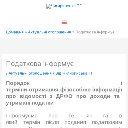
Перейти
Головне
до
вмісту
меню
Домашня
Актуальні оголошення
Податкова інформує
Податкова інформує
/
Актуальні оголошення
/ Від
Чигиринська ТГ
Порядок і
термін
и
отрим
ання
фізособою
інформаці
ї
про
відомості
з ДРФО про доход
и
та
утриман
і
податк
и
Інформуємо про те, як та в
який термін після подання податковим