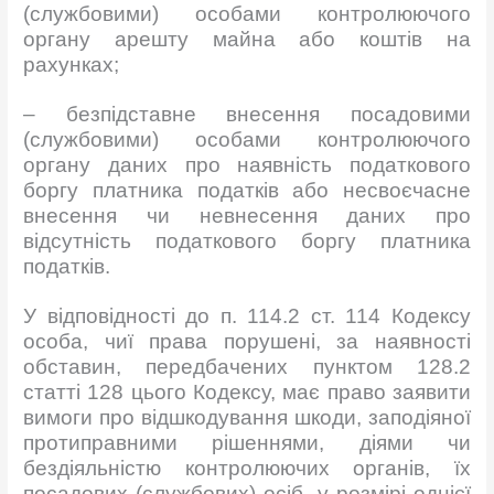
(службовими) особами контролюючого
органу арешту майна або коштів на
рахунках;
– безпідставне внесення посадовими
(службовими) особами контролюючого
органу даних про наявність податкового
боргу платника податків або несвоєчасне
внесення чи невнесення даних про
відсутність податкового боргу платника
податків.
У відповідності до п. 114.2 ст. 114 Кодексу
особа, чиї права порушені, за наявності
обставин, передбачених пунктом 128.2
статті 128 цього Кодексу, має право заявити
вимоги про відшкодування шкоди, заподіяної
протиправними рішеннями, діями чи
бездіяльністю контролюючих органів, їх
посадових (службових) осіб, у розмірі однієї