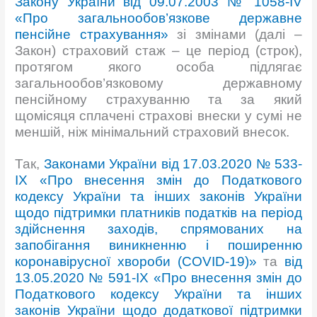
Закону України від 09.07.2003 № 1058-ІV
«Про загальнообов’язкове державне
пенсійне страхування»
зі змінами (далі –
Закон) страховий стаж – це період (строк),
протягом якого особа підлягає
загальнообов’язковому державному
пенсійному страхуванню та за який
щомісяця сплачені страхові внески у сумі не
меншій, ніж мінімальний страховий внесок.
Так,
Законами України від 17.03.2020 № 533-
IX «Про внесення змін до Податкового
кодексу України та інших законів України
щодо підтримки платників податків на період
здійснення заходів, спрямованих на
запобігання виникненню і поширенню
коронавірусної хвороби (COVID-19)»
та
від
13.05.2020 № 591-IX «Про внесення змін до
Податкового кодексу України та інших
законів України щодо додаткової підтримки