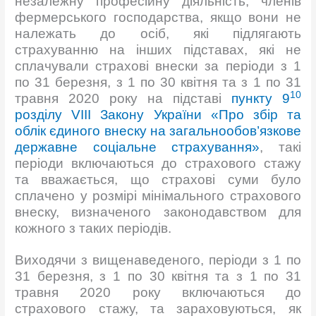
незалежну професійну діяльність, членів
фермерського господарства, якщо вони не
належать до осіб, які підлягають
страхуванню на інших підставах, які не
сплачували страхові внески за періоди з 1
по 31 березня, з 1 по 30 квітня та з 1 по 31
10
травня 2020 року на підставі
пункту 9
розділу VІІІ Закону України «Про збір та
облік єдиного внеску на загальнообов’язкове
державне соціальне страхування»
, такі
періоди включаються до страхового стажу
та вважається, що страхові суми було
сплачено у розмірі мінімального страхового
внеску, визначеного законодавством для
кожного з таких періодів.
Виходячи з вищенаведеного, періоди з 1 по
31 березня, з 1 по 30 квітня та з 1 по 31
травня 2020 року включаються до
страхового стажу, та зараховуються, як