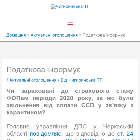
Перейти
Головне
до
вмісту
меню
Домашня
Актуальні оголошення
Податкова інформує
Податкова інформує
/
Актуальні оголошення
/ Від
Чигиринська ТГ
Чи зараховані до страхового стажу
ФОПам періоди 2020 року, за які було
звільнення від сплати ЄСВ у зв’язку з
карантином?
Головне управління ДПС у Черкаській
області
повідомляє
, що відповідно до
ст. 24