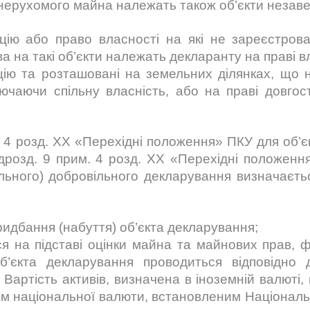
 нерухомого майна належать також об’єкти незаве
ацію або право власності на які не зареєстро
ва на такі об’єкти належать декларанту на праві в
цію та розташовані на земельних ділянках, що 
лючаючи спільну власність, або на праві довго
им. 4 розд. XX «Перехідні положення» ПКУ для об’
ідрозд. 9 прим. 4 розд. XX «Перехідні положен
льного) добровільного декларування визначаєть
ридбання (набуття) об’єкта декларування;
ся на підставі оцінки майна та майнових прав, ф
б’єкта декларування проводиться відповідно 
 Вартість активів, визначена в іноземній валюті,
сом національної валюти, встановленим Націонал