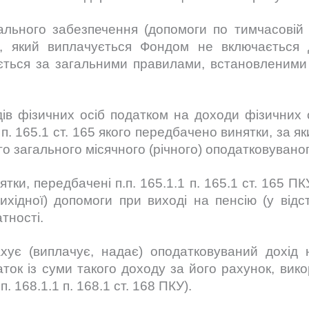
іального забезпечення (допомоги по тимчасовій
), який виплачується Фондом не включається 
ється за загальними правилами, встановленими 
ів фізичних осіб податком на доходи фізичних о
1 п. 165.1 ст. 165 якого передбачено винятки, за
о загального місячного (річного) оподатковувано
тки, передбачені п.п. 165.1.1 п. 165.1 ст. 165 
вихідної) допомоги при виході на пенсію (у відст
тності.
хує (виплачує, надає) оподатковуваний дохід 
ток із суми такого доходу за його рахунок, вик
.п. 168.1.1 п. 168.1 ст. 168 ПКУ).