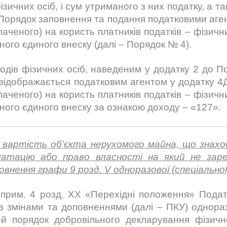
фізичних осіб, і сум утриманого з них податку, а 
а Порядок заповнення та подання податковими аг
аченого) на користь платників податків – фізични
ного єдиного внеску (далі – Порядок № 4).
ходів фізичних осіб, наведеним у додатку 2 до 
 відображається податковим агентом у додатку 4
аченого) на користь платників податків – фізични
ного єдиного внеску за ознакою доходу – «127».
у вартість об’єкта нерухомого майна, що знахо
уатацію або право власності на який не зар
повнення графи 9
розд
. V одноразової (спеціально
9 прим. 4 розд. XX «Перехідні положення» Подат
з змінами та доповненнями (далі – ПКУ) однора
й порядок добровільного декларування фізич