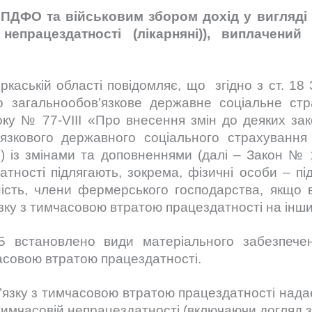
 ПДФО та військовим збором дохід у вигляді 
непрацездатності (лікарняні)), виплачен
каській області повідомляє, що згідно з ст. 18 
загальнообов’язкове державне соціальне стра
оку № 77-VIII «Про внесення змін до деяких за
язкового державного соціального страхування 
) із змінами та доповненнями (далі – Закон № 
ності підлягають, зокрема, фізичні особи – під
ість, члени фермерського господарства, якщо в
зку з тимчасовою втратою працездатності на інши
встановлено види матеріального забезпечен
часовою втратою працездатності.
’язку з тимчасовою втратою працездатності нада
тимчасовій непрацездатності (включаючи догляд 