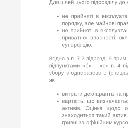
Для цілей цього підрозділу до
не прийняті в експлуат
порядку, але майнові пра
не прийняті в експлуата
приватної власності, вк
суперфіцію;
Згідно з п. 7.2 підрозд. 9 пр
підпунктами «б» – «е» п. 4 п
збору з одноразового (спеціа
як:
витрати декларанта на п
вартість, що визначаєть
активів. Оцінка щодо о
знаходиться такий актив.
гривні за офіційним кур