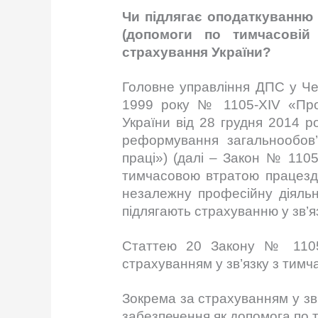
Чи підлягає оподаткуванню
(допомоги по тимчасовій 
страхування України?
Головне управління ДПС у Чер
1999 року № 1105-XIV «Про 
України від 28 грудня 2014 р
реформування загальнообов’
праці») (далі – Закон № 1105
тимчасовою втратою працездат
незалежну професійну діяльн
підлягають страхуванню у зв’я
Статтею 20 Закону № 1105 
страхуванням у зв’язку з тим
Зокрема за страхуванням у зв
забезпечення як допомога по 