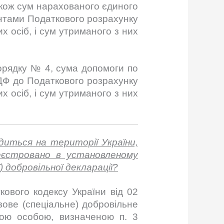
також сум нарахованого єдиного
ентами Податкового розрахунку
х осіб, і сум утриманого з них
Порядку № 4, сума допомоги по
ДФ до Податкового розрахунку
х осіб, і сум утриманого з них
диться на території України,
еєстровано в установленому
ї) добровільної декларації?
кового кодексу України від 02
зове (спеціальне) добровільне
ною особою, визначеною п. 3