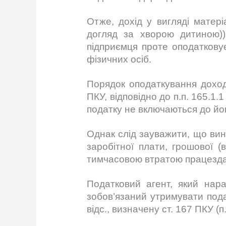
Отже, дохід у вигляді матер
догляд за хворою дитиною)
підприємця проте оподаткову
фізичних осіб.
Порядок оподаткування доход
ПКУ, відповідно до п.п. 165.1.
податку не включаються до йог
Однак слід зауважити, що виня
заробітної плати, грошової (
тимчасовою втратою працезда
Податковий агент, який нара
зобов’язаний утримувати пода
відс., визначену ст. 167 ПКУ (п