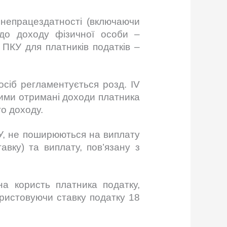
 непрацездатності (включаючи
до доходу фізичної особи –
ПКУ для платників податків –
сіб регламентується розд. IV
 якими отримані доходи платника
го доходу.
ПКУ, не поширюються на виплату
авку) та виплату, пов’язану з
на користь платника податку,
ористовуючи ставку податку 18