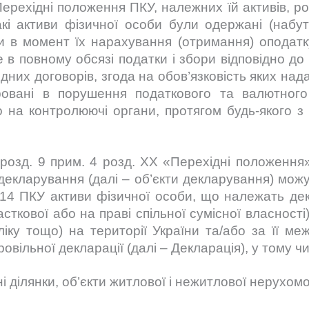
Перехідні положення ПКУ, належних їй активів, р
акі активи фізичної особи були одержані (набу
и в момент їх нарахування (отримання) оподатк
е в повному обсязі податки і збори відповідно до
дних договорів, згода на обов’язковість яких на
ровані в порушення податкового та валютного
 на контролюючі органи, протягом будь-якого з 
підрозд. 9 прим. 4 розд. XX «Перехідні положенн
 декларування (далі – об’єкти декларування) можу
т. 14 ПКУ активи фізичної особи, що належать де
асткової або на праві спільної сумісної власності
ліку тощо) на території України та/або за її 
овільної декларації (далі – Декларація), у тому чи
 ділянки, об’єкти житлової і нежитлової нерухомо