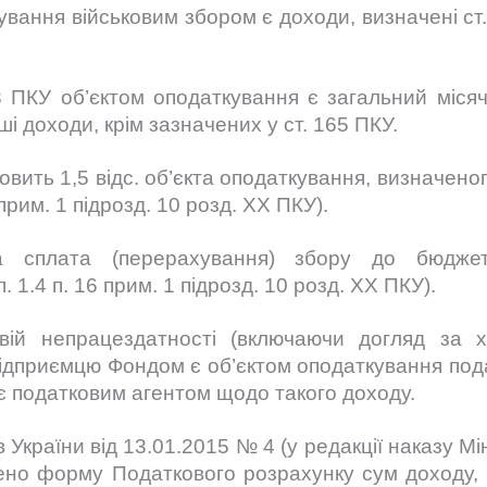
вання військовим збором є доходи, визначені ст. 
63 ПКУ об’єктом оподаткування є загальний міся
ші доходи, крім зазначених у ст. 165 ПКУ.
вить 1,5 відс. об’єкта оподаткування, визначеного 
 прим. 1 підрозд. 10 розд. XX ПКУ).
а сплата (перерахування) збору до бюджет
. 1.4 п. 16 прим. 1 підрозд. 10 розд. XX ПКУ).
вій непрацездатності (включаючи догляд за 
 підприємцю Фондом є об’єктом оподаткування под
 є податковим агентом щодо такого доходу.
України від 13.01.2015 № 4 (у редакції наказу Мі
ено форму Податкового розрахунку сум доходу, 