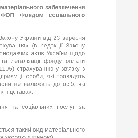
матеріального забезпечення
ий ФОП Фондом соціального
Закону України від 23 вересня
хування» (в редакції Закону
конодавчих актів України щодо
та легалізації фонду оплати
1105) страхуванню у зв’язку з
приємці, особи, які провадять
они не належать до осіб, які
х підставах.
ня та соціальних послуг за
ється такий вид матеріального
за хворою дитиною).