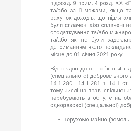
підрозд. 9 прим. 4 розд. XX «
та/або за її межами, якщо т
рахунок доходів, що підлягал
були сплачені або сплачені н
оподаткування та/або міжнаро
та/або які не були задекла
дотриманням якого покладено
місце до 01 січня 2021 року.
Відповідно до п.п. «б» п. 4 
(спеціального) добровільного
14.1.280 і 14.1.281 п. 14.1 с
тому числі на праві спільної ч
перебувають в обігу, є на об
одноразової (спеціальної) добр
нерухоме майно (земельні