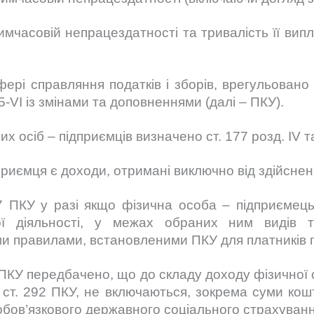
мчасовій непрацездатності та тривалість її випл
ері справляння податків і зборів, врегульован
5-VI із змінами та доповненнями (далі – ПКУ).
х осіб – підприємців визначено ст. 177 розд. IV т
риємця є доходи, отримані виключно від здійснен
77 ПКУ у разі якщо фізична особа – підприємець
ї діяльності, у межах обраних ним видів та
и правилами, встановленими ПКУ для платників п
2 ПКУ передбачено, що до складу доходу фізичної
 ст. 292 ПКУ, не включаються, зокрема суми кош
обов’язкового державного соціального страхуванн