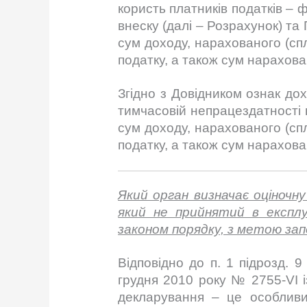
користь платників податків – 
внеску (далі – Розрахунок) т
сум доходу, нарахованого (спл
податку, а також сум нарахова
Згідно з Довідником ознак до
тимчасовій непрацездатності
сум доходу, нарахованого (спл
податку, а також сум нарахова
Який орган визначає оціночн
який не прийнятий в експл
законом порядку, з метою за
Відповідно до п. 1 підрозд. 
грудня 2010 року № 2755-VI і
декларування – це особливи