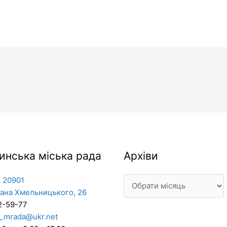
Архіви
инська міська рада
Архіви
 20901
дана Хмельницького, 26
2-59-77
_mrada@ukr.net