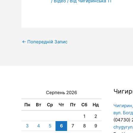
/
Відео
/ Від
Чигиринська ТГ
←
Попередній Запис
Чигир
Серпень 2026
Пн
Вт
Ср
Чт
Пт
Сб
Нд
Чигирин,
вул. Бог
1
2
(04730) 
3
4
5
6
7
8
9
chygyryn