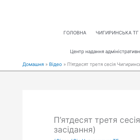
Перейти
до
вмісту
ГОЛОВНА
ЧИГИРИНСЬКА ТГ
Центр надання адміністративн
Домашня
Відео
П’ятдесят третя сесія Чигиринсь
П’ятдесят третя сесія
засідання)