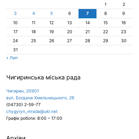
1
2
3
4
5
6
7
8
9
10
11
12
13
14
15
16
17
18
19
20
21
22
23
24
25
26
27
28
29
30
31
« Лип
Чигиринська міська рада
Чигирин, 20901
вул. Богдана Хмельницького, 26
(04730) 2-59-77
chygyryn_mrada@ukr.net
Графік роботи: 8:00 – 17:00
Архіви
Архіви