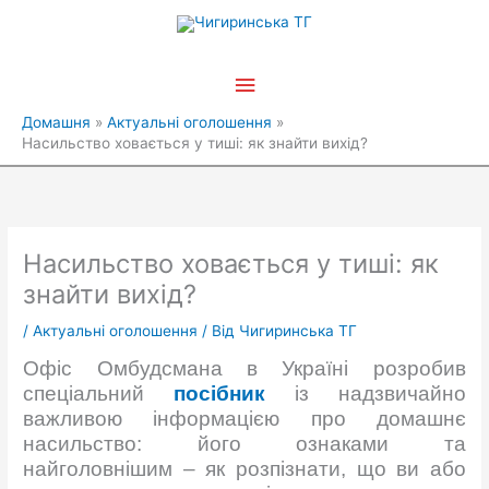
Перейти
Головне
до
вмісту
меню
Домашня
Актуальні оголошення
Насильство ховається у тиші: як знайти вихід?
Насильство ховається у тиші: як
знайти вихід?
/
Актуальні оголошення
/ Від
Чигиринська ТГ
Офіс Омбудсмана в Україні розробив
спеціальний
посібник
із надзвичайно
важливою інформацією про домашнє
насильство: його ознаками та
найголовнішим – як розпізнати, що ви або