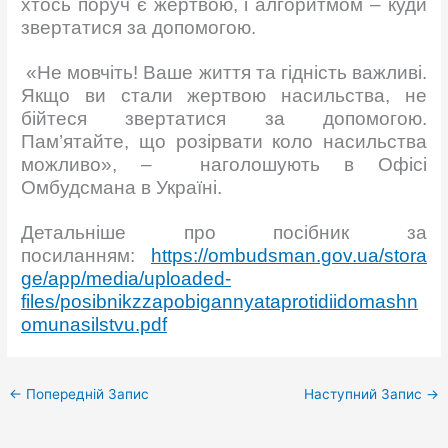
хтось поруч є жертвою, і алгоритмом – куди
звертатися за допомогою.
«Не мовчіть! Ваше життя та гідність важливі.
Якщо ви стали жертвою насильства, не
бійтеся звертатися за допомогою.
Пам’ятайте, що розірвати коло насильства
можливо», – наголошують в Офісі
Омбудсмана в Україні.
Детальніше про посібник за
посиланням:
https://ombudsman.gov.ua/stora
ge/app/media/uploaded-
files/posibnikzzapobigannyataprotidiidomashn
omunasilstvu.pdf
←
Попередній Запис
Наступний Запис
→