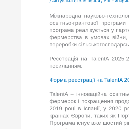
/
Актуальні оголошення
/ Від
Чигирин
Міжнародна науково-технолог
освітньо-грантової програми
програма реалізується у партн
фермерства в умовах війни, 
переробки сільськогосподарськ
Реєстрація на TalentA 2025
посиланням:
Форма реєстрації на TalentA 
TalentA – інноваційна освітн
фермерок і покращення продов
2019 році в Іспанії, у 2020 
країнах Європи, таких як Пор
Програма існує вже шостий рік