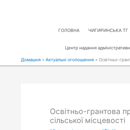
Перейти
до
вмісту
ГОЛОВНА
ЧИГИРИНСЬКА ТГ
Центр надання адміністративн
Домашня
Актуальні оголошення
Освітньо-гран
Освітньо-грантова п
сільської місцевості