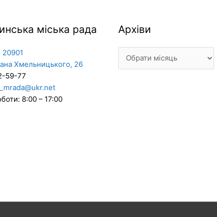
Архіви
инська міська рада
Архіви
 20901
дана Хмельницького, 26
2-59-77
_mrada@ukr.net
боти: 8:00 – 17:00