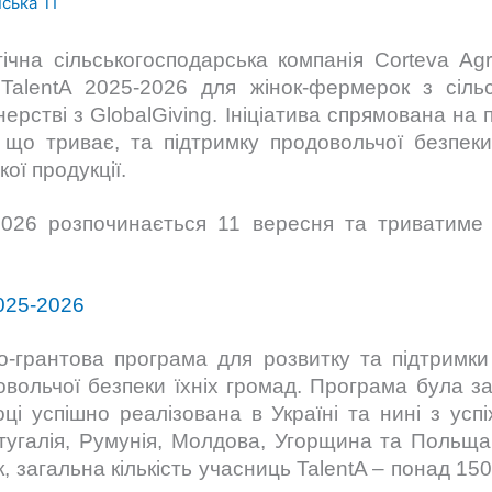
ська ТГ
ічна сільськогосподарська компанія Corteva Agr
 TalentA 2025-2026 для жінок-фермерок з сільс
ерстві з GlobalGiving. Ініціатива спрямована на 
що триває, та підтримку продовольчої безпек
ої продукції.
-2026 розпочинається 11 вересня та триватиме
2025-2026
ьо-грантова програма для розвитку та підтримки
ольчої безпеки їхніх громад. Програма була за
році успішно реалізована в Україні та нині з усп
тугалія, Румунія, Молдова, Угорщина та Польща,
, загальна кількість учасниць TalentA – понад 1