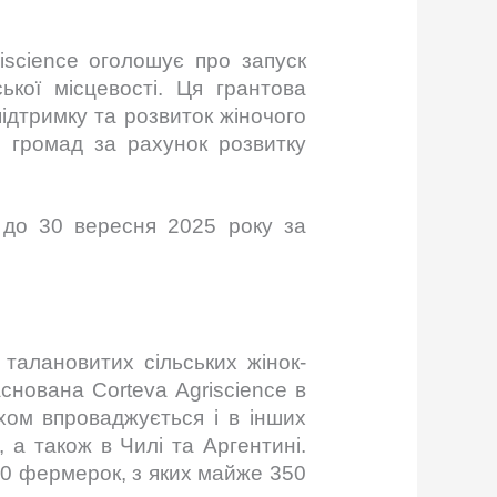
iscience оголошує про запуск
ької місцевості. Ця грантова
підтримку та розвиток жіночого
и громад за рахунок розвитку
 до 30 вересня 2025 року за
 талановитих сільських жінок-
снована Corteva Agriscience в
іхом впроваджується і в інших
 а також в Чилі та Аргентині.
500 фермерок, з яких майже 350