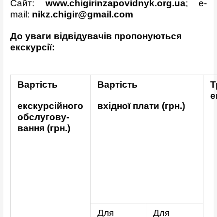
Сайт:
www.chigirinzapovidnyk.org.ua
; e-
mail:
nikz
.
chigir
@
g
mail
.
com
До уваги відвідувачів пропонуються
екскурсії:
Вартість
Вартість
Т
е
екскурсій
ного
вхідної плати
(грн.)
обслугову-
вання
(грн.)
Для
Для