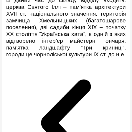
В даний час до складу відділу входять:
церква Святого Іллі – пам’ятка архітектури
XVII ст. національного значення, територія
замчища Хмельницьких (багатошарове
поселення), дві садиби кінця ХІХ – початку
ХХ століття “Українська хата”, в одній з яких
відтворено інтер’єр майстерні гончаря,
пам’ятка ландшафту “Три криниці”,
городище чорноліської культури ІХ ст. до н.е.