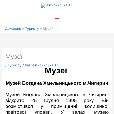
Перейти
Головне
до
вмісту
меню
Домашня
Туристу
Музеї
Музеї
/
Туристу
/ Від
Чигиринська ТГ
Музеї
Музей Богдана Хмельницького
м.Чигирин
Музей Богдана Хмельницького в Чигирині
відкрито 25 грудня 1995 року. Він
розмістився у приміщенні колишньої
повітової управи. У залах музею