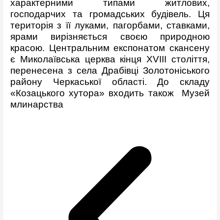
характерними типами житлових,
господарчих та громадських будівель. Ця
територія з її луками, пагорбами, ставками,
ярами вирізняється своєю природною
красою. Центральним експонатом скансену
є Миколаївська церква кінця XVIII століття,
перенесена з села Драбівці Золотоніського
району Черкаської області. До складу
«Козацького хутора» входить також Музей
млинарства