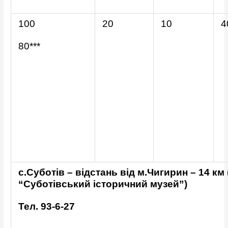
100
20
10
4
80***
с.Суботів – відстань від м.Чигирин – 14 км
“Суботівський історичний музей”)
Тел. 93-6-27