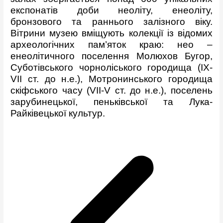
експонатів доби неоліту, енеоліту,
бронзового та раннього залізного віку.
Вітрини музею вміщують колекції із відомих
археологічних пам’яток краю: нео –
енеолітичного поселення Молюхов Бугор,
Суботівського чорноліського городища (ІХ-
VІІ ст. до н.е.), Мотронинського городища
скіфського часу (VІІ-V ст. до н.е.), поселень
зарубинецької, пеньківської та Лука-
Райківецької культур.