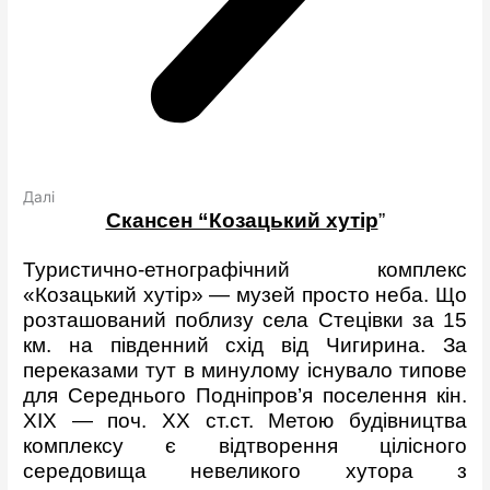
Далі
Скансен “Козацький хутір
”
Туристично-етнографічний комплекс
«Козацький хутір» — музей просто неба. Що
розташований поблизу села Стецівки за 15
км. на південний схід від Чигирина. За
переказами тут в минулому існувало типове
для Середнього Подніпров’я поселення кін.
ХІХ — поч. ХХ ст.ст. Метою будівництва
комплексу є відтворення цілісного
середовища невеликого хутора з