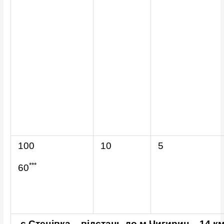
100
10
5
***
60
с.Стецівка – відстань до м.Чигирин – 14 км.