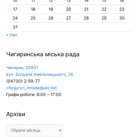
10
11
12
13
14
15
16
17
18
19
20
21
22
23
24
25
26
27
28
29
30
31
« Лип
Чигиринська міська рада
Чигирин, 20901
вул. Богдана Хмельницького, 26
(04730) 2-59-77
chygyryn_mrada@ukr.net
Графік роботи: 8:00 – 17:00
Архіви
Архіви