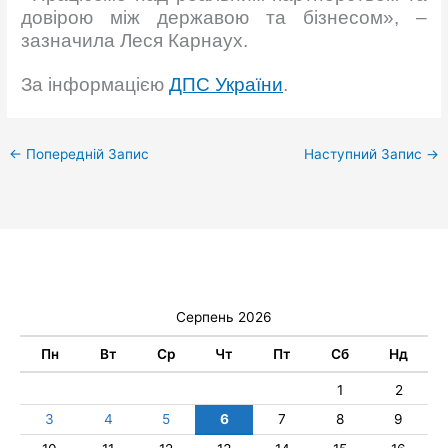
довірою між державою та бізнесом», –
зазначила Леся Карнаух.
За інформацією
ДПС України
.
←
Попередній Запис
Наступний Запис
→
Серпень 2026
Пн
Вт
Ср
Чт
Пт
Сб
Нд
1
2
3
4
5
6
7
8
9