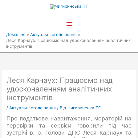
Перейти
Головне
до
вмісту
меню
Домашня
Актуальні оголошення
Леся Карнаух: Працюємо над удосконаленням аналітичних
інструментів
Леся Карнаух: Працюємо над
удосконаленням аналітичних
інструментів
/
Актуальні оголошення
/ Від
Чигиринська ТГ
Про податкове навантаження, мораторій на
перевірки та сервіси говорили під час
зустрічі в. о. Голови ДПС Леся Карнаух та