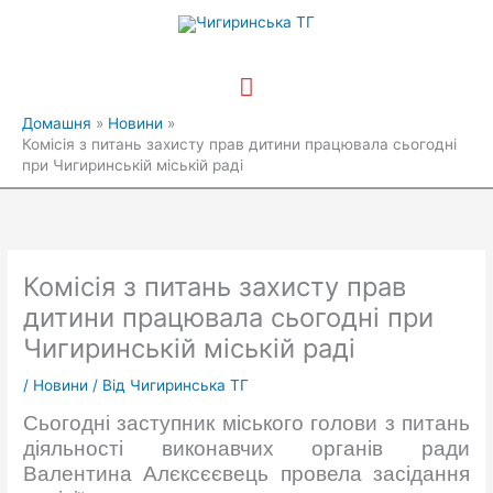
Перейти
Головне
до
вмісту
меню
Домашня
Новини
Комісія з питань захисту прав дитини працювала сьогодні
при Чигиринській міській раді
Комісія з питань захисту прав
дитини працювала сьогодні при
Чигиринській міській раді
/
Новини
/ Від
Чигиринська ТГ
Сьогодні заступник міського голови з питань
діяльності виконавчих органів ради
Валентина Алєксєєвець провела засідання