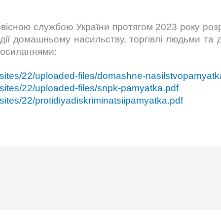
вісною службою України протягом 2023 року розр
дії домашньому насильству, торгівлі людьми та д
посиланнями:
/sites/22/uploaded-files/domashne-nasilstvopamyatk
/sites/22/uploaded-files/snpk-pamyatka.pdf
sites/22/protidiyadiskriminatsiipamyatka.pdf