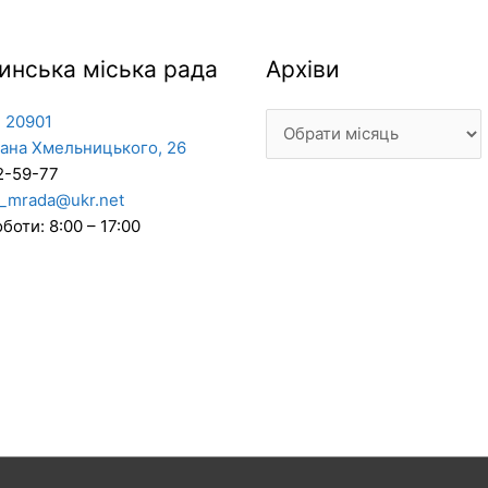
Архіви
инська міська рада
Архіви
 20901
дана Хмельницького, 26
2-59-77
_mrada@ukr.net
боти: 8:00 – 17:00