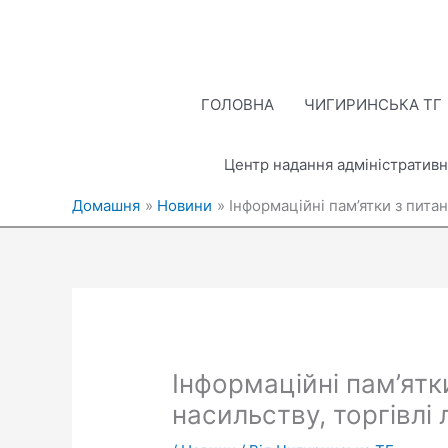
Перейти
до
вмісту
ГОЛОВНА
ЧИГИРИНСЬКА ТГ
Центр надання адміністративн
Домашня
Новини
Інформаційні пам’ятки з пита
Інформаційні пам’ятк
насильству, торгівлі