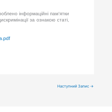
облено інформаційні пам’ятки
искримінації за ознакою статі,
a.pdf
Наступний Запис
→