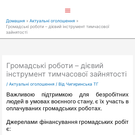
Перейти
Головне
до
вмісту
меню
Домашня
Актуальні оголошення
Громадські роботи – дієвий інструмент тимчасової
зайнятості
Громадські роботи – дієвий
інструмент тимчасової зайнятості
/
Актуальні оголошення
/ Від
Чигиринська ТГ
Важливою підтримкою для безробітних
людей в умовах воєнного стану, є їх участь в
оплачуваних громадських роботах.
Джерелами фінансування громадських робіт
є: