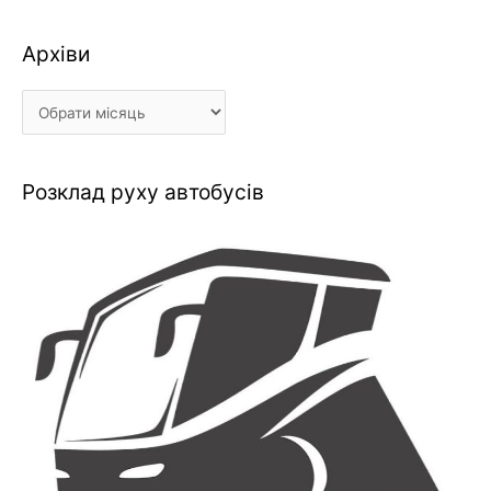
Архіви
Архіви
Розклад руху автобусів