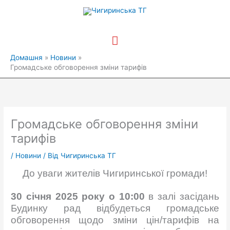
Перейти
Головне
до
вмісту
меню
Домашня
Новини
Громадське обговорення зміни тарифів
Громадське обговорення зміни
тарифів
/
Новини
/ Від
Чигиринська ТГ
До уваги жителів Чигиринської громади!
30 січня 2025 року о 10:00
в залі засідань
Будинку рад відбудеться громадське
обговорення щодо зміни цін/тарифів на