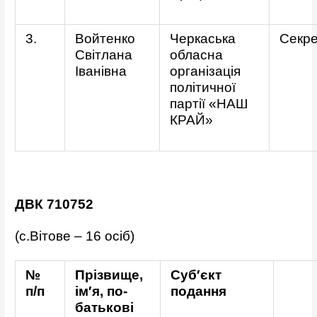
3.
Войтенко
Черкаська
Секре
Світлана
обласна
Іванівна
організація
політичної
партії «НАШ
КРАЙ»
ДВК 710752
(с.Вітове – 16 осіб)
№
Прізвище,
Суб′єкт
п/п
ім′я, по-
подання
батькові