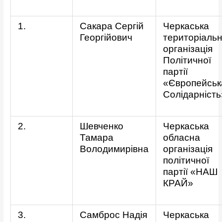
1.
Сакара Сергій
Черкаська
Георгійович
територіаль
організація
Політичної
партії
«Європейськ
Солідарність
2.
Шевченко
Черкаська
Тамара
обласна
Володимирівна
організація
політичної
партії «НАШ
КРАЙ»
3.
Самброс Надія
Черкаська