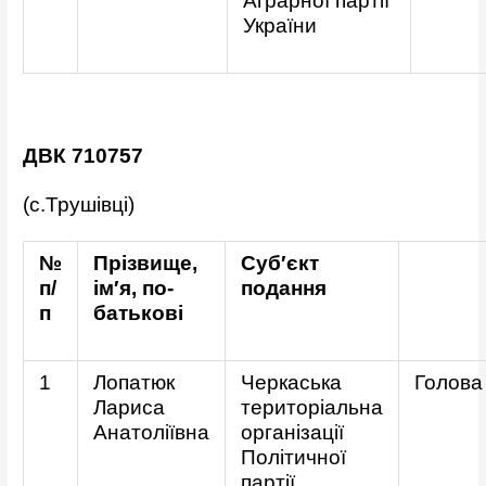
Аграрної партії
України
ДВК 710757
(с.Трушівці)
№
Прізвище,
Суб′єкт
п/
ім′я, по-
подання
п
батькові
1
Лопатюк
Черкаська
Голова
Лариса
територіальна
Анатоліївна
організації
Політичної
партії