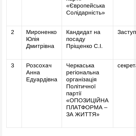
«Європейська
Солідарність»
2
Мироненко
Кандидат на
Заступ
Юлія
посаду
Дмитрівна
Пріщенко С.І.
3
Розсохач
Черкаська
секрет
Анна
регіональна
Едуардівна
організація
Політичної
партії
«ОПОЗИЦІЙНА
ПЛАТФОРМА –
ЗА ЖИТТЯ»