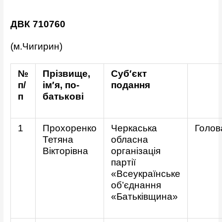
ДВК 710760
(м.Чигирин)
№
Прізвище,
Суб′єкт
п/
ім′я, по-
подання
п
батькові
1
Прохоренко
Черкаська
Голов
Тетяна
обласна
Вікторівна
організація
партії
«Всеукраїнське
об’єднання
«Батьківщина»