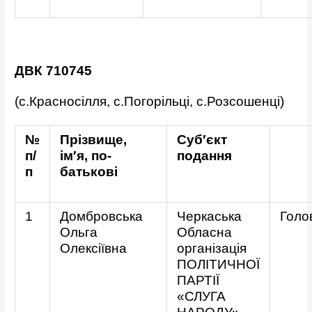
ДВК 710745
(с.Красносілля, с.Погорільці, с.Розсошенці)
№
Прізвище,
Суб′єкт
п/
ім′я, по-
подання
п
батькові
1
Домбровська
Черкаська
Голо
Ольга
Обласна
Олексіївна
організація
ПОЛІТИЧНОЇ
ПАРТІЇ
«СЛУГА