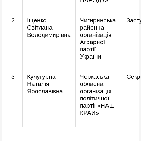
НАРОДУ»
2
Іщенко
Чигиринська
Заст
Світлана
районна
Володимирівна
організація
Аграрної
партії
України
3
Кучугурна
Черкаська
Секр
Наталія
обласна
Ярославівна
організація
політичної
партії «НАШ
КРАЙ»