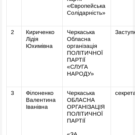
«Європейська
Солідарність»
2
Кириченко
Черкаська
Заступ
Лідія
Обласна
Юхимівна
організація
ПОЛІТИЧНОЇ
ПАРТІЇ
«СЛУГА
НАРОДУ»
3
Філоненко
Черкаська
секрет
Валентина
ОБЛАСНА
Іванівна
ОРГАНІЗАЦІЯ
ПОЛІТИЧНОЇ
ПАРТІЇ
«ЗА