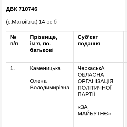
ДВК 710746
(с.Матвіївка) 14 осіб
№
Прізвище,
Суб′єкт
п/п
ім′я, по-
подання
батькові
1.
Каменицька
ЧеркаськА
ОБЛАСНА
Олена
ОРГАНІЗАЦІЯ
Володимирівна
ПОЛІТИЧНОЇ
ПАРТІЇ
«ЗА
МАЙБУТНЄ»