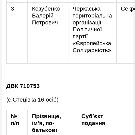
3.
Козубенко
Черкаська
Секр
Валерій
територіальна
Петрович
організації
Політичної
партії
«Європейська
Солідарність»
ДВК 710753
(с.Стецівка 16 осіб)
№
Прізвище,
Суб′єкт
п/п
ім′я, по-
подання
батькові