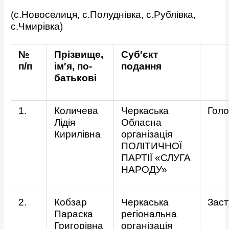
(с.Новоселиця, с.Полуднівка, с.Рублівка,
с.Чмирівка)
№
Прізвище,
Суб′єкт
п/п
ім′я, по-
подання
батькові
1.
Количева
Черкаська
Голо
Лідія
Обласна
Кирилівна
організація
ПОЛІТИЧНОЇ
ПАРТІЇ «СЛУГА
НАРОДУ»
2.
Кобзар
Черкаська
Заст
Параска
регіональна
Григорівна
організація