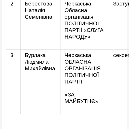
2
Берестова
Черкаська
Засту
Наталія
Обласна
Семенівна
організація
ПОЛІТИЧНОЇ
ПАРТІЇ «СЛУГА
НАРОДУ»
3
Бурлака
Черкаська
секре
Людмила
ОБЛАСНА
Михайлівна
ОРГАНІЗАЦІЯ
ПОЛІТИЧНОЇ
ПАРТІЇ
«ЗА
МАЙБУТНЄ»