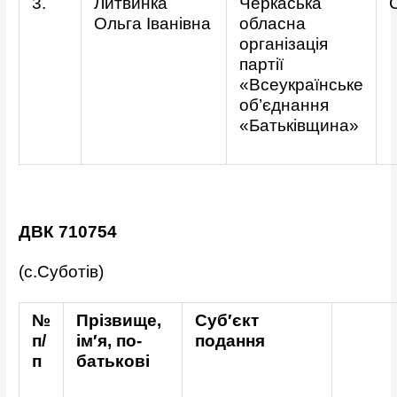
3.
Литвинка
Черкаська
Ольга Іванівна
обласна
організація
партії
«Всеукраїнське
об’єднання
«Батьківщина»
ДВК 710754
(с.Суботів)
№
Прізвище,
Суб′єкт
п/
ім′я, по-
подання
п
батькові