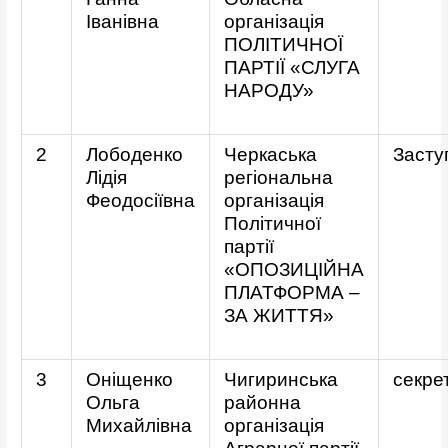
Іванівна
організація
ПОЛІТИЧНОЇ
ПАРТІЇ «СЛУГА
НАРОДУ»
2
Лободенко
Черкаська
Засту
Лідія
регіональна
Феодосіївна
організація
Політичної
партії
«ОПОЗИЦІЙНА
ПЛАТФОРМА –
ЗА ЖИТТЯ»
3
Оніщенко
Чигиринська
секре
Ольга
районна
Михайлівна
організація