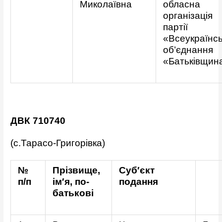
Миколаївна
обласна
організація
партії
«Всеукраїнс
об’єднання
«Батьківщин
ДВК 710740
(с.Тарасо-Григорівка)
№
Прізвище,
Суб′єкт
п/п
ім′я, по-
подання
батькові