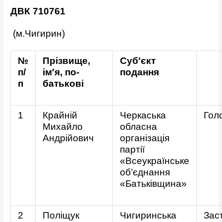
ДВК 710761
(м.Чигирин)
№
Прізвище,
Суб′єкт
п/
ім′я, по-
подання
п
батькові
1
Крайній
Черкаська
Гол
Михайло
обласна
Андрійович
організація
партії
«Всеукраїнське
об’єднання
«Батьківщина»
2
Поліщук
Чигиринська
Зас