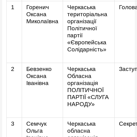
1
Горенич
Черкаська
Голов
Оксана
територіальна
Миколаївна
організації
Політичної
партії
«Європейська
Солідарність»
2
Бевзенко
Черкаська
Засту
Оксана
Обласна
Іванівна
організація
ПОЛІТИЧНОЇ
ПАРТІЇ «СЛУГА
НАРОДУ»
3
Семчук
Черкаська
Секре
Ольга
обласна