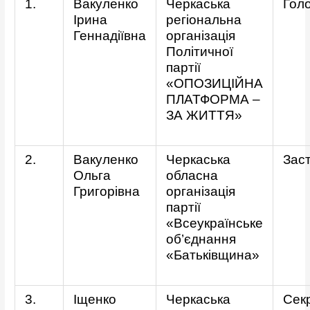
1.
Вакуленко
Черкаська
Гол
Ірина
регіональна
Геннадіївна
організація
Політичної
партії
«ОПОЗИЦІЙНА
ПЛАТФОРМА –
ЗА ЖИТТЯ»
2.
Вакуленко
Черкаська
Зас
Ольга
обласна
Григорівна
організація
партії
«Всеукраїнське
об’єднання
«Батьківщина»
3.
Іщенко
Черкаська
Сек