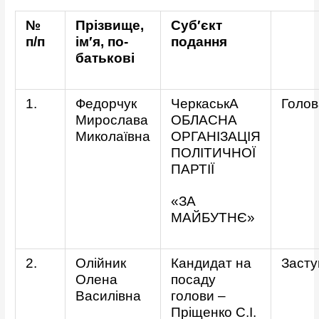
№
Прізвище,
Суб′єкт
п/п
ім′я, по-
подання
батькові
1.
Федорчук
ЧеркаськА
Голов
Мирослава
ОБЛАСНА
Миколаївна
ОРГАНІЗАЦІЯ
ПОЛІТИЧНОЇ
ПАРТІЇ
«ЗА
МАЙБУТНЄ»
2.
Олійник
Кандидат на
Засту
Олена
посаду
Василівна
голови –
Пріщенко С.І.