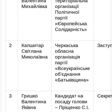
Валентина
територіальна
Михайлівка
організації
Політичної
партії
«Європейська
Солідарність»
2
Капшитар
Черкаська
Засту
Світлана
обласна
Миколаївна
організація
партії
«Всеукраїнське
об’єднання
«Батьківщина»
3
Гришко
Кандидат на
Секре
Валентина
посаду голови
Яківна
– Пріщенко С.І.