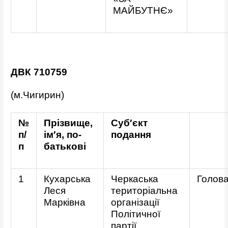
МАЙБУТНЄ»
ДВК 710759
(м.Чигирин)
№
Прізвище,
Суб′єкт
п/
ім′я, по-
подання
п
батькові
1
Кухарська
Черкаська
Голов
Леся
територіальна
Марківна
організації
Політичної
партії