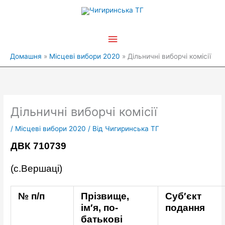
Перейти
Головне
до
вмісту
меню
Домашня
Місцеві вибори 2020
Дільничні виборчі комісії
Дільничні виборчі комісії
/
Місцеві вибори 2020
/ Від
Чигиринська ТГ
ДВК 710739
(с.Вершаці)
№ п/п
Прізвище,
Суб′єкт
ім′я, по-
подання
батькові