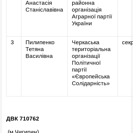
Анастасія
районна
Станіславівна
організація
Аграрної партії
України
3
Пилипенко
Черкаська
сек
Тетяна
територіальна
Василівна
організації
Політичної
партії
«Європейська
Солідарність»
ДВК 710762
(м.Чигирин)