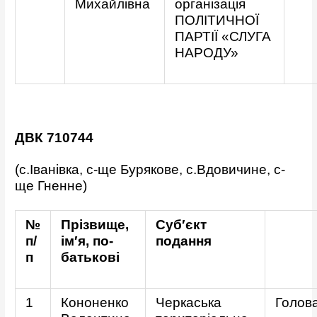
Михайлівна
організація
ПОЛІТИЧНОЇ
ПАРТІЇ «СЛУГА
НАРОДУ»
ДВК 710744
(с.Іванівка, с-ще Бурякове, с.Вдовичине, с-
ще Гненне)
№
Прізвище,
Суб′єкт
п/
ім′я, по-
подання
п
батькові
1
Кононенко
Черкаська
Голов