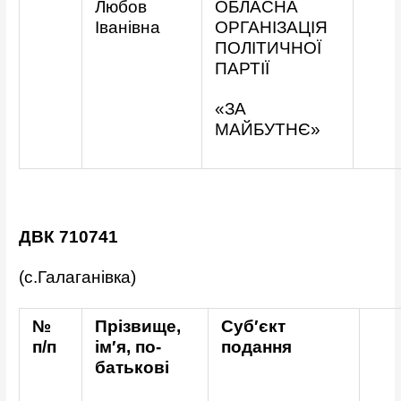
Любов
ОБЛАСНА
Іванівна
ОРГАНІЗАЦІЯ
ПОЛІТИЧНОЇ
ПАРТІЇ
«ЗА
МАЙБУТНЄ»
ДВК 710741
(с.Галаганівка)
№
Прізвище,
Суб′єкт
п/п
ім′я, по-
подання
батькові