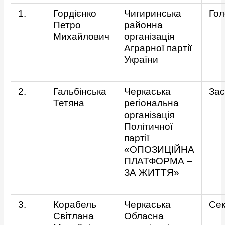
1.
Гордієнко
Чигиринська
Гол
Петро
районна
Михайлович
організація
Аграрної партії
України
2.
Гальбінська
Черкаська
Зас
Тетяна
регіональна
організація
Політичної
партії
«ОПОЗИЦІЙНА
ПЛАТФОРМА –
ЗА ЖИТТЯ»
3.
Корабель
Черкаська
Сек
Світлана
Обласна