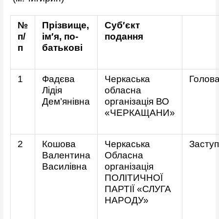
№
Прізвище,
Суб′єкт
п/
ім′я, по-
подання
п
батькові
1
Фадєва
Черкаська
Голов
Лідія
обласна
Дем’янівна
організація ВО
«ЧЕРКАЩАНИ»
2
Кошова
Черкаська
Заступ
Валентина
Обласна
Василівна
організація
ПОЛІТИЧНОЇ
ПАРТІЇ «СЛУГА
НАРОДУ»