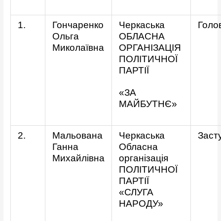
1.
Гончаренко
Черкаська
Голо
Ольга
ОБЛАСНА
Миколаївна
ОРГАНІЗАЦІЯ
ПОЛІТИЧНОЇ
ПАРТІЇ
«ЗА
МАЙБУТНЄ»
2.
Мальована
Черкаська
Заст
Ганна
Обласна
Михайлівна
організація
ПОЛІТИЧНОЇ
ПАРТІЇ
«СЛУГА
НАРОДУ»