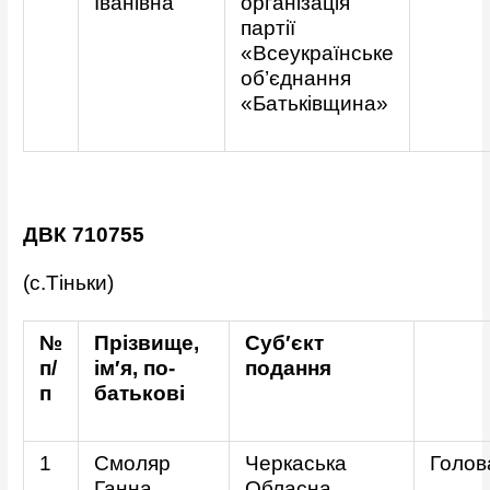
Іванівна
організація
партії
«Всеукраїнське
об’єднання
«Батьківщина»
ДВК 710755
(с.Тіньки)
№
Прізвище,
Суб′єкт
п/
ім′я, по-
подання
п
батькові
1
Смоляр
Черкаська
Голов
Ганна
Обласна