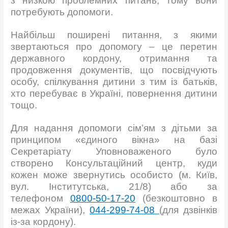
з низкою проблемних питань, тому вони
потребують допомоги.
Найбільш поширені питання, з якими
звертаються про допомогу – це перетин
державного кордону, отримання та
продовження документів, що посвідчують
особу, спілкування дитини з тим із батьків,
хто перебуває
в Україні, повернення дитини
тощо.
Для надання допомоги сім’ям з дітьми за
принципом «єдиного вікна»
на базі
Секретаріату Уповноваженого було
створено Консультаційний центр,
куди
кожен може звернутись особисто (м. Київ,
вул. Інститутська, 21/8) або
за
телефоном
0800-50-17-20
(безкоштовно в
межах України),
044-299-74-08
(для дзвінків
із-за кордону).