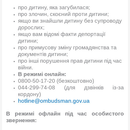
про дитину, яка загубилася;
про злочин, скоєний проти дитини;
якщо ви знайшли дитину без супроводу
дорослих;
якщо вам відомі факти депортації
дитини;
про примусову зміну громадянства та
документів дитини;
про інші порушення прав дитини під час
війни.
В режимі о
нлайн
:
0800-50-17-20 (безкоштовно)
044-299-74-08 (для дзвінків із-за
кордону)
hotline@ombudsman.gov.ua
В режимі оф
лайн
під час особистого
звернення
: