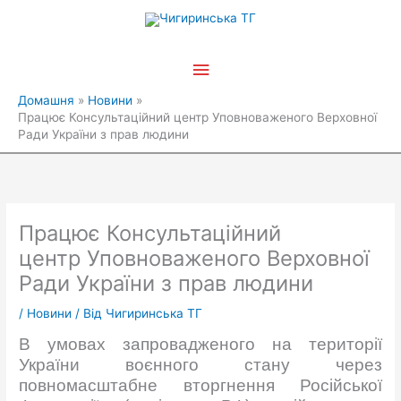
Перейти
Головне
до
вмісту
меню
Домашня
Новини
Працює Консультаційний центр Уповноваженого Верховної
Ради України з прав людини
Працює Консультаційний
центр Уповноваженого Верховної
Ради України з прав людини
/
Новини
/ Від
Чигиринська ТГ
В умовах запровадженого на території
України воєнного стану через
повномасштабне вторгнення Російської